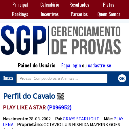
Principal
Calendário
Resultados
Pistas
Rankings
Incentivos
Parcerias
Quem Somos
Painel do Usuário
Faça login
ou
cadastre-se
Busca
Perfil do Cavalo
PLAY LIKE A STAR
(P096952)
Nascimento:
28-03-2002
Pai:
GRAYS STARLIGHT
Mãe:
PLAY
LENA
Proprietário:
OCTAVIO LUIS NISHIDA MAYRINK GOES