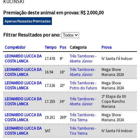
KUCINSKI
Premiação deste animal em provas: R$ 2.000,00
Apenas Passadas Premiadas
Filtrar Resultados por ano:
Competidor
Tempo
Pos
Categoria
Prova
LEONARDO LUCCA DA
Três Tambores -
17.478
8º
IV Santa Fé Indoor
COSTA LANCA
Aberta Júnior
LEONARDO LUCCA DA
Três Tambores -
Mega Show
16.94
16º
COSTA LANCA
Aberta Júnior
Mariana 2024
LEONARDO LUCCA DA
Três Tambores -
Mega Show
17.326
23º
COSTA LANCA
Potro do Futuro
Mariana 2024
2ª Etapa da XII
LEONARDO LUCCA DA
Três Tambores -
17.255
34º
Copa Rancho
COSTA LANCA
Aberta Júnior
Mariana
LEONARDO LUCCA DA
Três Tambores -
Mega Show
19.231
269º
COSTA LANCA
Tira Teima
Mariana 2024
LEONARDO LUCCA DA
Três Tambores -
SAT
IV Santa Fé Indoor
COSTA LANCA
Tira Teima