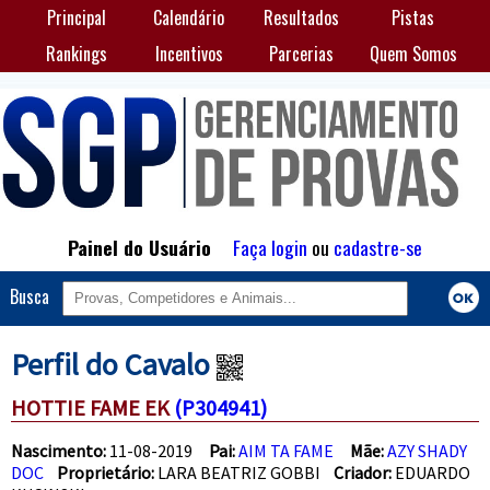
Principal
Calendário
Resultados
Pistas
Rankings
Incentivos
Parcerias
Quem Somos
Painel do Usuário
Faça login
ou
cadastre-se
Busca
Perfil do Cavalo
HOTTIE FAME EK
(P304941)
Nascimento:
11-08-2019
Pai:
AIM TA FAME
Mãe:
AZY SHADY
DOC
Proprietário:
LARA BEATRIZ GOBBI
Criador:
EDUARDO