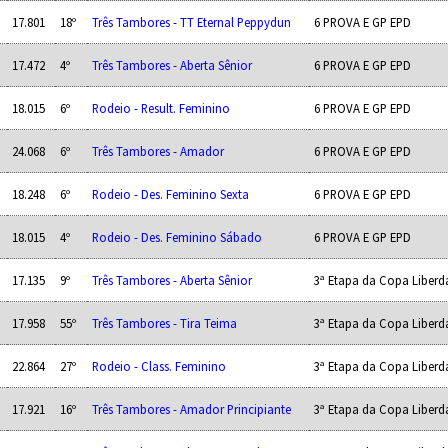
17.801
18º
Três Tambores - TT Eternal Peppydun
6 PROVA E GP EPD
17.472
4º
Três Tambores - Aberta Sênior
6 PROVA E GP EPD
18.015
6º
Rodeio - Result. Feminino
6 PROVA E GP EPD
24.068
6º
Três Tambores - Amador
6 PROVA E GP EPD
18.248
6º
Rodeio - Des. Feminino Sexta
6 PROVA E GP EPD
18.015
4º
Rodeio - Des. Feminino Sábado
6 PROVA E GP EPD
17.135
9º
Três Tambores - Aberta Sênior
3ª Etapa da Copa Liberd
17.958
55º
Três Tambores - Tira Teima
3ª Etapa da Copa Liberd
22.864
27º
Rodeio - Class. Feminino
3ª Etapa da Copa Liberd
17.921
16º
Três Tambores - Amador Principiante
3ª Etapa da Copa Liberd