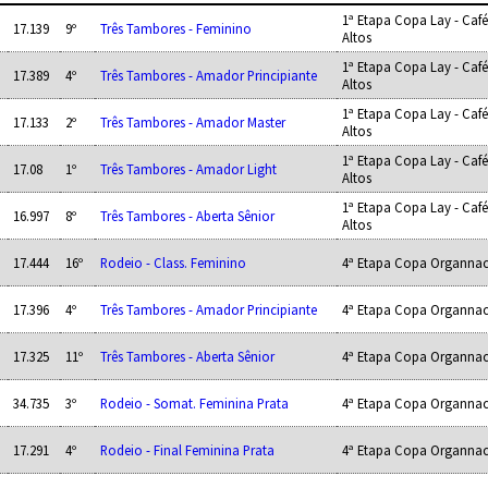
1ª Etapa Copa Lay - Ca
17.139
9º
Três Tambores - Feminino
Altos
1ª Etapa Copa Lay - Ca
17.389
4º
Três Tambores - Amador Principiante
Altos
1ª Etapa Copa Lay - Ca
17.133
2º
Três Tambores - Amador Master
Altos
1ª Etapa Copa Lay - Ca
17.08
1º
Três Tambores - Amador Light
Altos
1ª Etapa Copa Lay - Ca
16.997
8º
Três Tambores - Aberta Sênior
Altos
17.444
16º
Rodeio - Class. Feminino
4ª Etapa Copa Organnac
17.396
4º
Três Tambores - Amador Principiante
4ª Etapa Copa Organnac
17.325
11º
Três Tambores - Aberta Sênior
4ª Etapa Copa Organnac
34.735
3º
Rodeio - Somat. Feminina Prata
4ª Etapa Copa Organnac
17.291
4º
Rodeio - Final Feminina Prata
4ª Etapa Copa Organnac