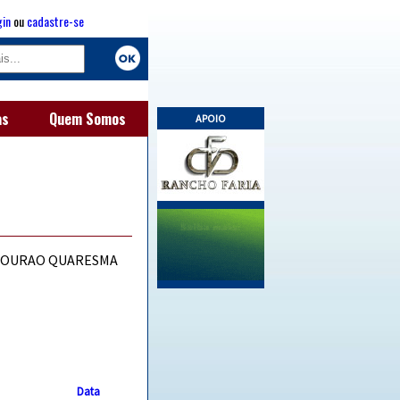
gin
ou
cadastre-se
as
Quem Somos
APOIO
 MOURAO QUARESMA
Data