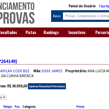
Painel do Usuário
Faça lo
Busca
Resultados
Pistas
Rankings
Incentivos
Parceri
P264149)
AVILAH CODY BEE
Mãe:
SISSY JAMES
Proprietário:
ANA LUIZA
 DA CUNHA BRENCK
as: R$ 36.059,00
Apenas Passadas Premiadas
Tempo
Pos
Categoria
Prova