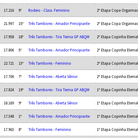
17.216
9º
Rodeio - Class. Feminino
2ª Etapa Copa Organnac
21.997
15º
Três Tambores - Amador Principiante
2ª Etapa Copa Organnac
17.958
18º
Três Tambores - Tira Teima GP ABQM
2ª Etapa Copinha Eterna
17.806
5º
Três Tambores - Amador Principiante
2ª Etapa Copinha Eterna
22.721
13º
Três Tambores - Feminino
2ª Etapa Copinha Eterna
17.706
7º
Três Tambores - Aberta Sênior
2ª Etapa Copinha Eterna
17.824
19º
Três Tambores - Tira Teima GP ABQM
1ª Etapa Copinha Eterna
18.169
9º
Três Tambores - Aberta Sênior
1ª Etapa Copinha Eterna
17.348
1º
Três Tambores - Amador Principiante
1ª Etapa Copinha Eterna
17.963
8º
Três Tambores - Feminino
1ª Etapa Copinha Eterna