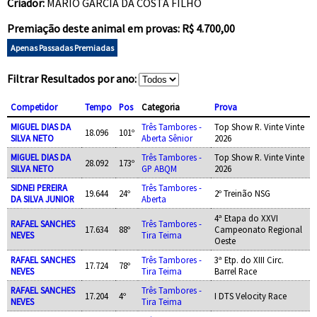
Criador:
MARIO GARCIA DA COSTA FILHO
Premiação deste animal em provas: R$ 4.700,00
Apenas Passadas Premiadas
Filtrar Resultados por ano:
Competidor
Tempo
Pos
Categoria
Prova
MIGUEL DIAS DA
Três Tambores -
Top Show R. Vinte Vinte
18.096
101º
SILVA NETO
Aberta Sênior
2026
MIGUEL DIAS DA
Três Tambores -
Top Show R. Vinte Vinte
28.092
173º
SILVA NETO
GP ABQM
2026
SIDNEI PEREIRA
Três Tambores -
19.644
24º
2º Treinão NSG
DA SILVA JUNIOR
Aberta
4ª Etapa do XXVI
RAFAEL SANCHES
Três Tambores -
17.634
88º
Campeonato Regional
NEVES
Tira Teima
Oeste
RAFAEL SANCHES
Três Tambores -
3ª Etp. do XIII Circ.
17.724
78º
NEVES
Tira Teima
Barrel Race
RAFAEL SANCHES
Três Tambores -
17.204
4º
I DTS Velocity Race
NEVES
Tira Teima