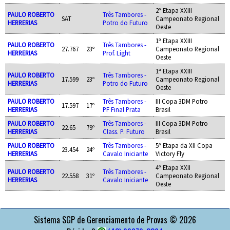
2ª Etapa XXIII
PAULO ROBERTO
Três Tambores -
SAT
Campeonato Regional
HERRERIAS
Potro do Futuro
Oeste
1ª Etapa XXIII
PAULO ROBERTO
Três Tambores -
27.767
23º
Campeonato Regional
HERRERIAS
Prof. Light
Oeste
1ª Etapa XXIII
PAULO ROBERTO
Três Tambores -
17.599
23º
Campeonato Regional
HERRERIAS
Potro do Futuro
Oeste
PAULO ROBERTO
Três Tambores -
III Copa 3DM Potro
17.597
17º
HERRERIAS
PF Final Prata
Brasil
PAULO ROBERTO
Três Tambores -
III Copa 3DM Potro
22.65
79º
HERRERIAS
Class. P. Futuro
Brasil
PAULO ROBERTO
Três Tambores -
5ª Etapa da XII Copa
23.454
24º
HERRERIAS
Cavalo Iniciante
Victory Fly
4ª Etapa XXII
PAULO ROBERTO
Três Tambores -
22.558
31º
Campeonato Regional
HERRERIAS
Cavalo Iniciante
Oeste
APOIO
Sistema SGP de Gerenciamento de Provas © 2026