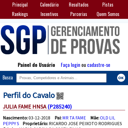
Principal
Calendário
Resultados
Pistas
Rankings
Incentivos
Parcerias
Quem Somos
Painel do Usuário
Faça login
ou
cadastre-se
Busca
Perfil do Cavalo
JULIA FAME HNSA
(P285240)
Nascimento:
03-12-2018
Pai:
MR TA FAME
Mãe:
OLD LIL
PEPPY S
Proprietário:
RICARDO JOSE PEIXOTO RODRIGUES