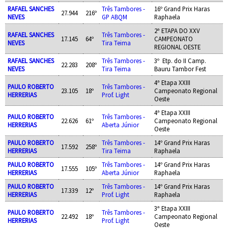
RAFAEL SANCHES
Três Tambores -
16º Grand Prix Haras
27.944
216º
NEVES
GP ABQM
Raphaela
2ª ETAPA DO XXV
RAFAEL SANCHES
Três Tambores -
17.145
64º
CAMPEONATO
NEVES
Tira Teima
REGIONAL OESTE
RAFAEL SANCHES
Três Tambores -
3º Etp. do II Camp.
22.283
208º
NEVES
Tira Teima
Bauru Tambor Fest
4ª Etapa XXIII
PAULO ROBERTO
Três Tambores -
23.105
18º
Campeonato Regional
HERRERIAS
Prof. Light
Oeste
4ª Etapa XXIII
PAULO ROBERTO
Três Tambores -
22.626
61º
Campeonato Regional
HERRERIAS
Aberta Júnior
Oeste
PAULO ROBERTO
Três Tambores -
14º Grand Prix Haras
17.592
258º
HERRERIAS
Tira Teima
Raphaela
PAULO ROBERTO
Três Tambores -
14º Grand Prix Haras
17.555
105º
HERRERIAS
Aberta Júnior
Raphaela
PAULO ROBERTO
Três Tambores -
14º Grand Prix Haras
17.339
12º
HERRERIAS
Prof. Light
Raphaela
3ª Etapa XXIII
PAULO ROBERTO
Três Tambores -
22.492
18º
Campeonato Regional
HERRERIAS
Prof. Light
Oeste