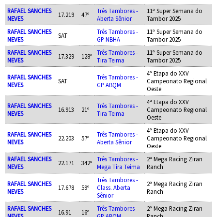
RAFAEL SANCHES
Três Tambores -
11ª Super Semana do
17.219
47º
NEVES
Aberta Sênior
Tambor 2025
RAFAEL SANCHES
Três Tambores -
11ª Super Semana do
SAT
NEVES
GP NBHA
Tambor 2025
RAFAEL SANCHES
Três Tambores -
11ª Super Semana do
17.329
128º
NEVES
Tira Teima
Tambor 2025
4ª Etapa do XXV
RAFAEL SANCHES
Três Tambores -
SAT
Campeonato Regional
NEVES
GP ABQM
Oeste
4ª Etapa do XXV
RAFAEL SANCHES
Três Tambores -
16.913
21º
Campeonato Regional
NEVES
Tira Teima
Oeste
4ª Etapa do XXV
RAFAEL SANCHES
Três Tambores -
22.203
57º
Campeonato Regional
NEVES
Aberta Sênior
Oeste
RAFAEL SANCHES
Três Tambores -
2ª Mega Racing Ziran
22.171
342º
NEVES
Mega Tira Teima
Ranch
Três Tambores -
RAFAEL SANCHES
2ª Mega Racing Ziran
17.678
59º
Class. Aberta
NEVES
Ranch
Sênior
RAFAEL SANCHES
Três Tambores -
2ª Mega Racing Ziran
16.91
16º
NEVES
GP ABQM
Ranch