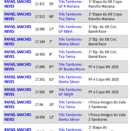
RAFAEL SANCHES
Três Tambores -
1ª Etapa da XIII Copa
17.471
55º
NEVES
GP R Mariana
Rancho Mariana
RAFAEL SANCHES
Três Tambores -
1ª Etapa da XIII Copa
17.512
86º
NEVES
Tira Teima
Rancho Mariana
RAFAEL SANCHES
Três Tambores -
1ª Etp. do XIII Circ.
22.085
17º
NEVES
GP NBHA
Barrel Race
RAFAEL SANCHES
Três Tambores -
1ª Etp. do XIII Circ.
17.144
7º
NEVES
Aberta Sênior
Barrel Race
RAFAEL SANCHES
Três Tambores -
1ª Etp. do XIII Circ.
16.936
8º
NEVES
Tira Teima
Barrel Race
RAFAEL SANCHES
Três Tambores -
17.089
87º
PF e Copa WV 2025
NEVES
GP Brasita Moon
RAFAEL SANCHES
Três Tambores -
17.301
62º
PF e Copa WV 2025
NEVES
Aberta Sênior
RAFAEL SANCHES
Três Tambores -
17.503
89º
PF e Copa WV 2025
NEVES
GP ABQM
RAFAEL SANCHES
Três Tambores -
I Prova Amigos do Vale
17.64
10º
NEVES
Tira Teima
3 Tambores
RAFAEL SANCHES
Três Tambores -
I Prova Amigos do Vale
18.056
12º
NEVES
Aberta Sênior
3 Tambores
1ª Etapa do
RAFAEL SANCHES
Três Tambores -