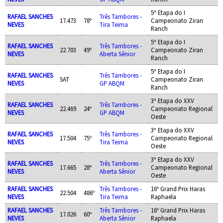
5ª Etapa do I
RAFAEL SANCHES
Três Tambores -
17.473
78º
Campeonato Ziran
NEVES
Tira Teima
Ranch
5ª Etapa do I
RAFAEL SANCHES
Três Tambores -
22.703
49º
Campeonato Ziran
NEVES
Aberta Sênior
Ranch
5ª Etapa do I
RAFAEL SANCHES
Três Tambores -
SAT
Campeonato Ziran
NEVES
GP ABQM
Ranch
3ª Etapa do XXV
RAFAEL SANCHES
Três Tambores -
22.469
24º
Campeonato Regional
NEVES
GP ABQM
Oeste
3ª Etapa do XXV
RAFAEL SANCHES
Três Tambores -
17.504
75º
Campeonato Regional
NEVES
Tira Teima
Oeste
3ª Etapa do XXV
RAFAEL SANCHES
Três Tambores -
17.665
28º
Campeonato Regional
NEVES
Aberta Sênior
Oeste
RAFAEL SANCHES
Três Tambores -
16º Grand Prix Haras
22.504
486º
NEVES
Tira Teima
Raphaela
RAFAEL SANCHES
Três Tambores -
16º Grand Prix Haras
17.026
60º
NEVES
Aberta Sênior
Raphaela