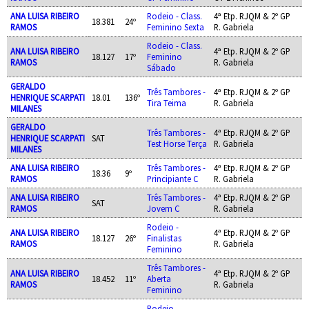
ANA LUISA RIBEIRO
Rodeio - Class.
4ª Etp. RJQM & 2º GP
18.381
24º
RAMOS
Feminino Sexta
R. Gabriela
Rodeio - Class.
ANA LUISA RIBEIRO
4ª Etp. RJQM & 2º GP
18.127
17º
Feminino
RAMOS
R. Gabriela
Sábado
GERALDO
Três Tambores -
4ª Etp. RJQM & 2º GP
HENRIQUE SCARPATI
18.01
136º
Tira Teima
R. Gabriela
MILANES
GERALDO
Três Tambores -
4ª Etp. RJQM & 2º GP
HENRIQUE SCARPATI
SAT
Test Horse Terça
R. Gabriela
MILANES
ANA LUISA RIBEIRO
Três Tambores -
4ª Etp. RJQM & 2º GP
18.36
9º
RAMOS
Principiante C
R. Gabriela
ANA LUISA RIBEIRO
Três Tambores -
4ª Etp. RJQM & 2º GP
SAT
RAMOS
Jovem C
R. Gabriela
Rodeio -
ANA LUISA RIBEIRO
4ª Etp. RJQM & 2º GP
18.127
26º
Finalistas
RAMOS
R. Gabriela
Feminino
Três Tambores -
ANA LUISA RIBEIRO
4ª Etp. RJQM & 2º GP
18.452
11º
Aberta
RAMOS
R. Gabriela
Feminino
Rodeio -