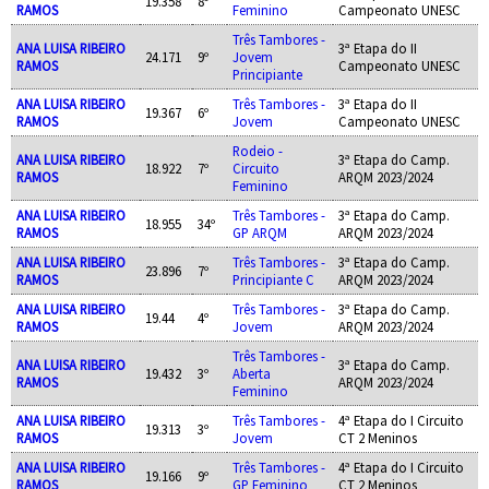
19.358
8º
RAMOS
Feminino
Campeonato UNESC
Três Tambores -
ANA LUISA RIBEIRO
3ª Etapa do II
24.171
9º
Jovem
RAMOS
Campeonato UNESC
Principiante
ANA LUISA RIBEIRO
Três Tambores -
3ª Etapa do II
19.367
6º
RAMOS
Jovem
Campeonato UNESC
Rodeio -
ANA LUISA RIBEIRO
3ª Etapa do Camp.
18.922
7º
Circuito
RAMOS
ARQM 2023/2024
Feminino
ANA LUISA RIBEIRO
Três Tambores -
3ª Etapa do Camp.
18.955
34º
RAMOS
GP ARQM
ARQM 2023/2024
ANA LUISA RIBEIRO
Três Tambores -
3ª Etapa do Camp.
23.896
7º
RAMOS
Principiante C
ARQM 2023/2024
ANA LUISA RIBEIRO
Três Tambores -
3ª Etapa do Camp.
19.44
4º
RAMOS
Jovem
ARQM 2023/2024
Três Tambores -
ANA LUISA RIBEIRO
3ª Etapa do Camp.
19.432
3º
Aberta
RAMOS
ARQM 2023/2024
Feminino
ANA LUISA RIBEIRO
Três Tambores -
4ª Etapa do I Circuito
19.313
3º
RAMOS
Jovem
CT 2 Meninos
ANA LUISA RIBEIRO
Três Tambores -
4ª Etapa do I Circuito
19.166
9º
RAMOS
GP Feminino
CT 2 Meninos