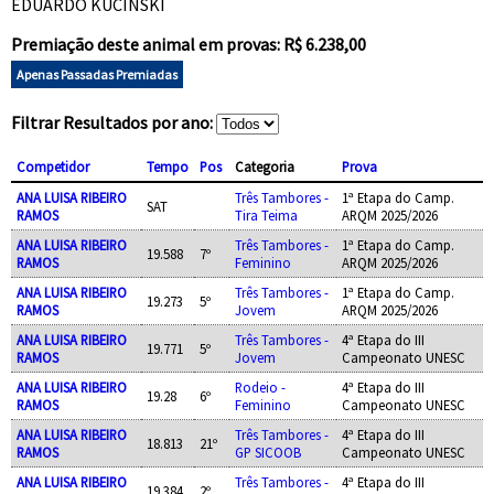
EDUARDO KUCINSKI
Premiação deste animal em provas: R$ 6.238,00
Apenas Passadas Premiadas
Filtrar Resultados por ano:
Competidor
Tempo
Pos
Categoria
Prova
ANA LUISA RIBEIRO
Três Tambores -
1ª Etapa do Camp.
SAT
RAMOS
Tira Teima
ARQM 2025/2026
ANA LUISA RIBEIRO
Três Tambores -
1ª Etapa do Camp.
19.588
7º
RAMOS
Feminino
ARQM 2025/2026
ANA LUISA RIBEIRO
Três Tambores -
1ª Etapa do Camp.
19.273
5º
RAMOS
Jovem
ARQM 2025/2026
ANA LUISA RIBEIRO
Três Tambores -
4ª Etapa do III
19.771
5º
RAMOS
Jovem
Campeonato UNESC
ANA LUISA RIBEIRO
Rodeio -
4ª Etapa do III
19.28
6º
RAMOS
Feminino
Campeonato UNESC
ANA LUISA RIBEIRO
Três Tambores -
4ª Etapa do III
18.813
21º
RAMOS
GP SICOOB
Campeonato UNESC
ANA LUISA RIBEIRO
Três Tambores -
4ª Etapa do III
19.384
2º