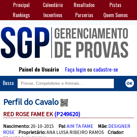
Principal
Calendário
Resultados
Pistas
Rankings
Incentivos
Parcerias
Quem Somos
Painel do Usuário
Faça login
ou
cadastre-se
Busca
Perfil do Cavalo
RED ROSE FAME EK
(P249620)
Nascimento:
20-10-2015
Pai:
AIM TA FAME
Mãe:
DESIGNER
ROSE
Proprietário:
ANA LUISA RIBEIRO RAMOS
Criador: