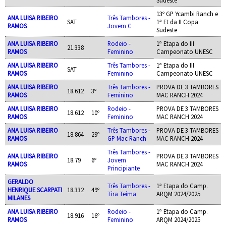
13º GP Ycambi Ranch e
ANA LUISA RIBEIRO
Três Tambores -
SAT
1ª Et da II Copa
RAMOS
Jovem C
Sudeste
ANA LUISA RIBEIRO
Rodeio -
1ª Etapa do III
21.338
RAMOS
Feminino
Campeonato UNESC
ANA LUISA RIBEIRO
Três Tambores -
1ª Etapa do III
SAT
RAMOS
Feminino
Campeonato UNESC
ANA LUISA RIBEIRO
Três Tambores -
PROVA DE 3 TAMBORES
18.612
3º
RAMOS
Feminino
MAC RANCH 2024
ANA LUISA RIBEIRO
Rodeio -
PROVA DE 3 TAMBORES
18.612
10º
RAMOS
Feminino
MAC RANCH 2024
ANA LUISA RIBEIRO
Três Tambores -
PROVA DE 3 TAMBORES
18.864
29º
RAMOS
GP Mac Ranch
MAC RANCH 2024
Três Tambores -
ANA LUISA RIBEIRO
PROVA DE 3 TAMBORES
18.79
6º
Jovem
RAMOS
MAC RANCH 2024
Principiante
GERALDO
Três Tambores -
1ª Etapa do Camp.
HENRIQUE SCARPATI
18.332
49º
Tira Teima
ARQM 2024/2025
MILANES
ANA LUISA RIBEIRO
Rodeio -
1ª Etapa do Camp.
18.916
16º
RAMOS
Feminino
ARQM 2024/2025