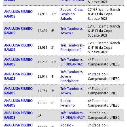
Sudeste 2023
Rodeio - Class.
12º GP Ycambi Ranch
ANA LUISA RIBEIRO
17.965
17º
Feminino
& 4ª Et da Copa
RAMOS
Sábado
Sudeste 2023
12º GP Ycambi Ranch
ANA LUISA RIBEIRO
Três Tambores -
18.499
5º
& 4ª Et da Copa
RAMOS
Jovem C
Sudeste 2023
12º GP Ycambi Ranch
ANA LUISA RIBEIRO
Três Tambores -
18.014
5º
& 4ª Et da Copa
RAMOS
Principiante C
Sudeste 2023
ANA LUISA RIBEIRO
Três Tambores -
4ª Etapa do II
19.285
13º
RAMOS
GP ORGANNACT
Campeonato UNESC
Três Tambores -
ANA LUISA RIBEIRO
4ª Etapa do II
19.047
4º
Jovem
RAMOS
Campeonato UNESC
Principiante
ANA LUISA RIBEIRO
Três Tambores -
4ª Etapa do II
19.751
7º
RAMOS
Jovem
Campeonato UNESC
ANA LUISA RIBEIRO
Rodeio -
4ª Etapa do II
19.336
6º
RAMOS
Feminino
Campeonato UNESC
ANA LUISA RIBEIRO
Três Tambores -
3ª Etapa do II
SAT
RAMOS
GP ORGANNACT
Campeonato UNESC
ANA LUISA RIBEIRO
Rodeio -
3ª Etapa do II