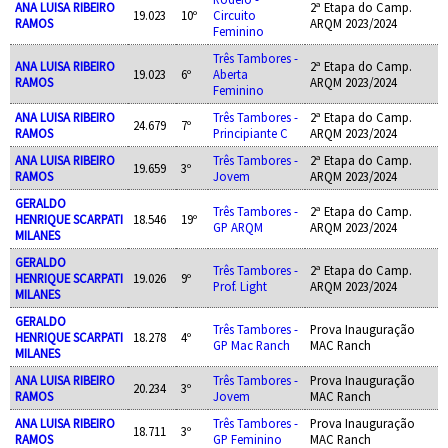
ANA LUISA RIBEIRO
2ª Etapa do Camp.
19.023
10º
Circuito
RAMOS
ARQM 2023/2024
Feminino
Três Tambores -
ANA LUISA RIBEIRO
2ª Etapa do Camp.
19.023
6º
Aberta
RAMOS
ARQM 2023/2024
Feminino
ANA LUISA RIBEIRO
Três Tambores -
2ª Etapa do Camp.
24.679
7º
RAMOS
Principiante C
ARQM 2023/2024
ANA LUISA RIBEIRO
Três Tambores -
2ª Etapa do Camp.
19.659
3º
RAMOS
Jovem
ARQM 2023/2024
GERALDO
Três Tambores -
2ª Etapa do Camp.
HENRIQUE SCARPATI
18.546
19º
GP ARQM
ARQM 2023/2024
MILANES
GERALDO
Três Tambores -
2ª Etapa do Camp.
HENRIQUE SCARPATI
19.026
9º
Prof. Light
ARQM 2023/2024
MILANES
GERALDO
Três Tambores -
Prova Inauguração
HENRIQUE SCARPATI
18.278
4º
GP Mac Ranch
MAC Ranch
MILANES
ANA LUISA RIBEIRO
Três Tambores -
Prova Inauguração
20.234
3º
RAMOS
Jovem
MAC Ranch
ANA LUISA RIBEIRO
Três Tambores -
Prova Inauguração
18.711
3º
RAMOS
GP Feminino
MAC Ranch