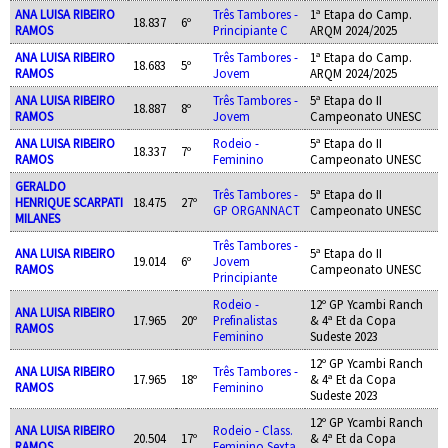
ANA LUISA RIBEIRO
Três Tambores -
1ª Etapa do Camp.
18.837
6º
RAMOS
Principiante C
ARQM 2024/2025
ANA LUISA RIBEIRO
Três Tambores -
1ª Etapa do Camp.
18.683
5º
RAMOS
Jovem
ARQM 2024/2025
ANA LUISA RIBEIRO
Três Tambores -
5ª Etapa do II
18.887
8º
RAMOS
Jovem
Campeonato UNESC
ANA LUISA RIBEIRO
Rodeio -
5ª Etapa do II
18.337
7º
RAMOS
Feminino
Campeonato UNESC
GERALDO
Três Tambores -
5ª Etapa do II
HENRIQUE SCARPATI
18.475
27º
GP ORGANNACT
Campeonato UNESC
MILANES
Três Tambores -
ANA LUISA RIBEIRO
5ª Etapa do II
19.014
6º
Jovem
RAMOS
Campeonato UNESC
Principiante
Rodeio -
12º GP Ycambi Ranch
ANA LUISA RIBEIRO
17.965
20º
Prefinalistas
& 4ª Et da Copa
RAMOS
Feminino
Sudeste 2023
12º GP Ycambi Ranch
ANA LUISA RIBEIRO
Três Tambores -
17.965
18º
& 4ª Et da Copa
RAMOS
Feminino
Sudeste 2023
12º GP Ycambi Ranch
ANA LUISA RIBEIRO
Rodeio - Class.
20.504
17º
& 4ª Et da Copa
RAMOS
Feminino Sexta