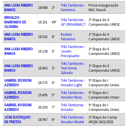
ANA LUISA RIBEIRO
Três Tambores -
Prova Inauguração
18.668
2º
RAMOS
Feminino
MAC Ranch
ERIVALDO
Três Tambores -
2ª Etapa do II
RAIMUNDO DE
19.251
49º
GP ORGANNACT
Campeonato UNESC
OLIVEIRA
ANA LUISA RIBEIRO
Rodeio -
2ª Etapa do II
18.342
8º
RAMOS
Feminino
Campeonato UNESC
Três Tambores -
ANA LUISA RIBEIRO
2ª Etapa do II
19.128
3º
Jovem
RAMOS
Campeonato UNESC
Principiante
Três Tambores -
ANA LUISA RIBEIRO
2ª Etapa do II
18.842
2º
Test Horse
RAMOS
Campeonato UNESC
Sábado
GABRIEL ROSSONI
Três Tambores -
5ª Etapa do I
18.375
5º
AZEREDO
Amador Light
Campeonato Unesc
GABRIEL ROSSONI
Três Tambores -
5ª Etapa do I
19.495
5º
AZEREDO
Amador Masc.
Campeonato Unesc
GABRIEL ROSSONI
Três Tambores -
5ª Etapa do I
20.339
7º
AZEREDO
Amador
Campeonato Unesc
JOSE EUSTAQUIO
Três Tambores -
2ª Etapa do Camp.
18.947
6º
DE FREITAS
Amador Master
ARQM 2022/2023