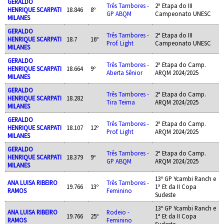
GERALDO
Três Tambores -
2ª Etapa do III
HENRIQUE SCARPATI
18.846
8º
GP ABQM
Campeonato UNESC
MILANES
GERALDO
Três Tambores -
2ª Etapa do III
HENRIQUE SCARPATI
18.7
16º
Prof. Light
Campeonato UNESC
MILANES
GERALDO
Três Tambores -
2ª Etapa do Camp.
HENRIQUE SCARPATI
18.664
9º
Aberta Sênior
ARQM 2024/2025
MILANES
GERALDO
Três Tambores -
2ª Etapa do Camp.
HENRIQUE SCARPATI
18.282
Tira Teima
ARQM 2024/2025
MILANES
GERALDO
Três Tambores -
2ª Etapa do Camp.
HENRIQUE SCARPATI
18.107
12º
Prof. Light
ARQM 2024/2025
MILANES
GERALDO
Três Tambores -
2ª Etapa do Camp.
HENRIQUE SCARPATI
18.379
9º
GP ABQM
ARQM 2024/2025
MILANES
13º GP Ycambi Ranch e
ANA LUISA RIBEIRO
Três Tambores -
19.766
13º
1ª Et da II Copa
RAMOS
Feminino
Sudeste
13º GP Ycambi Ranch e
ANA LUISA RIBEIRO
Rodeio -
19.766
25º
1ª Et da II Copa
RAMOS
Feminino
Sudeste