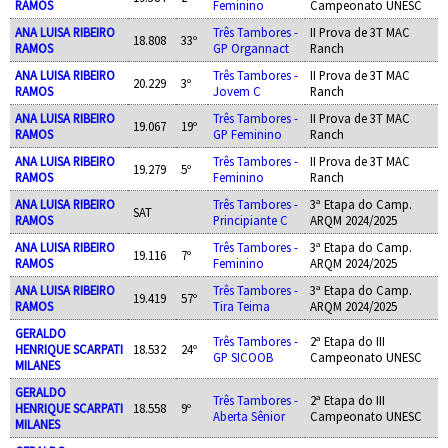
RAMOS
Feminino
Campeonato UNESC
ANA LUISA RIBEIRO
Três Tambores -
II Prova de 3T MAC
18.808
33º
RAMOS
GP Organnact
Ranch
ANA LUISA RIBEIRO
Três Tambores -
II Prova de 3T MAC
20.229
3º
RAMOS
Jovem C
Ranch
ANA LUISA RIBEIRO
Três Tambores -
II Prova de 3T MAC
19.067
19º
RAMOS
GP Feminino
Ranch
ANA LUISA RIBEIRO
Três Tambores -
II Prova de 3T MAC
19.279
5º
RAMOS
Feminino
Ranch
ANA LUISA RIBEIRO
Três Tambores -
3ª Etapa do Camp.
SAT
RAMOS
Principiante C
ARQM 2024/2025
ANA LUISA RIBEIRO
Três Tambores -
3ª Etapa do Camp.
19.116
7º
RAMOS
Feminino
ARQM 2024/2025
ANA LUISA RIBEIRO
Três Tambores -
3ª Etapa do Camp.
19.419
57º
RAMOS
Tira Teima
ARQM 2024/2025
GERALDO
Três Tambores -
2ª Etapa do III
HENRIQUE SCARPATI
18.532
24º
GP SICOOB
Campeonato UNESC
MILANES
GERALDO
Três Tambores -
2ª Etapa do III
HENRIQUE SCARPATI
18.558
9º
Aberta Sênior
Campeonato UNESC
MILANES