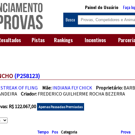
Painel do Usuário
Faça lo
Busca
Resultados
Pistas
Rankings
Incentivos
Parceri
ANCHO
(P258123)
 STREAK OF FLING
Mãe:
INDIANA FLY CHICK
Proprietário:
BARB
BANDEIRA
Criador:
FREDERICO GUILHERME ROCHA BEZERRA
as: R$ 122.067,00
Apenas Passadas Premiadas
Tempo
Pos
Categoria
Prova