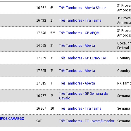
3ª Prova
16.962
6º
Três Tambores - Aberta Sênior
Amoros
3ª Prova
16.432
1º
Três Tambores - Tira Teima
Amoros
3ª Prova
17.628
52º
Três Tambores - GP ABQM
Amoros
Cocalin
14.525
2º
Três Tambores - Aberta
Festival
17.359
7º
Três Tambores - GP LENAS CAT
Country 
17.525
7º
Três Tambores - Aberta
Country 
17.815
7º
Três Tambores - Aberta
NX Tamb
Três Tambores - GP Semana do
16.767
2º
Semana 
Cavalo
16.967
10º
Três Tambores - Tira Teima
Semana 
AMPOS CAMARGO
SAT
Três Tambores - TT Jovem/Amador
Semana 