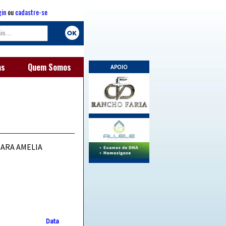
gin
ou
cadastre-se
as
Quem Somos
APOIO
ARA AMELIA
Data