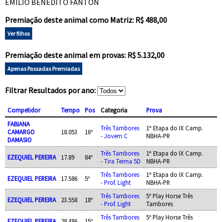
EMILIO BENEDITO FANTON
Premiação deste animal como Matriz: R$ 488,00
Ver filhos
Premiação deste animal em provas: R$ 5.132,00
Apenas Passadas Premiadas
Filtrar Resultados por ano:
Competidor
Tempo
Pos
Categoria
Prova
FABIANA
Três Tambores
1ª Etapa do IX Camp.
CAMARGO
18.053
16º
- Jovem C
NBHA-PR
DAMASIO
Três Tambores
1ª Etapa do IX Camp.
EZEQUIEL PEREIRA
17.89
84º
- Tira Teima 5D
NBHA-PR
Três Tambores
1ª Etapa do IX Camp.
EZEQUIEL PEREIRA
17.586
5º
- Prof. Light
NBHA-PR
Três Tambores
5º Play Horse Três
EZEQUIEL PEREIRA
23.558
18º
- Prof. Light
Tambores
Três Tambores
5º Play Horse Três
EZEQUIEL PEREIRA
28.486
15º