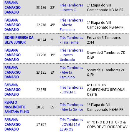
FABIANA
Três Tambores
1ª Etapa do VIII
CAMARGO
23.186
32º
- Jovem C
Campeonato NBHA-PR
DAMASIO
FABIANA
Três Tambores
1ª Etapa do VIII
CAMARGO
22.738
45º
- Aberta
Campeonato NBHA-PR
DAMASIO
Feminino
SIDNEI PEREIRA DA
Três Tambores
Prova de 3 Tambores
18.374
6º
SILVA JUNIOR
- Tira Teima
2014
FABIANA
Três Tambores
Show de 3 Tambores ZD
CAMARGO
23.296
15º
- Jovem
& EK
DAMASIO
Unificado
FABIANA
Três Tambores
Show de 3 Tambores ZD
CAMARGO
23.181
23º
- Aberta
& EK
DAMASIO
Feminino
FABIANA
4ª ETAPA XIV
Três Tambores
CAMARGO
22.365
CAMPEONATO REGIONAL
- JOVEM C
DAMASIO
OESTE
RENATO
Três Tambores
1ª Etapa do VII
NASCIMENTO
18.58
65º
- Aberta Sênior
Campeonato NBHA-PR
SANTANA FILHO
FABIANA
Três Tambores
4º POTRO DO FUTURO &
CAMARGO
17.867
- JOVEM 14 A
COPA DE VELOCIDADE WV
DAMASIO
18 ANOS