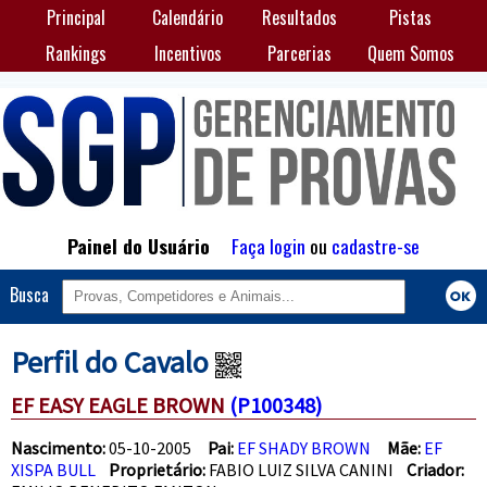
Principal
Calendário
Resultados
Pistas
Rankings
Incentivos
Parcerias
Quem Somos
Painel do Usuário
Faça login
ou
cadastre-se
Busca
Perfil do Cavalo
EF EASY EAGLE BROWN
(P100348)
Nascimento:
05-10-2005
Pai:
EF SHADY BROWN
Mãe:
EF
XISPA BULL
Proprietário:
FABIO LUIZ SILVA CANINI
Criador: