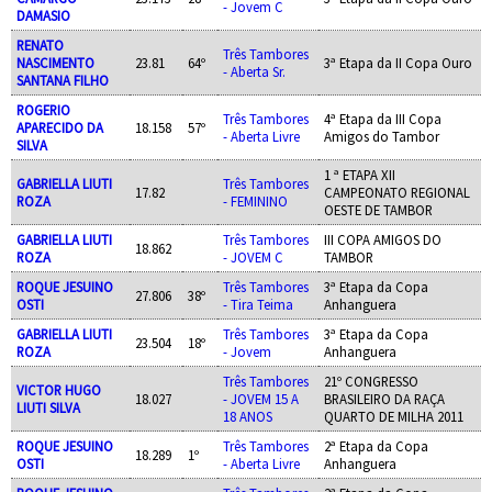
- Jovem C
DAMASIO
RENATO
Três Tambores
NASCIMENTO
23.81
64º
3ª Etapa da II Copa Ouro
- Aberta Sr.
SANTANA FILHO
ROGERIO
Três Tambores
4ª Etapa da III Copa
APARECIDO DA
18.158
57º
- Aberta Livre
Amigos do Tambor
SILVA
1 ª ETAPA XII
GABRIELLA LIUTI
Três Tambores
17.82
CAMPEONATO REGIONAL
ROZA
- FEMININO
OESTE DE TAMBOR
GABRIELLA LIUTI
Três Tambores
III COPA AMIGOS DO
18.862
ROZA
- JOVEM C
TAMBOR
ROQUE JESUINO
Três Tambores
3ª Etapa da Copa
27.806
38º
OSTI
- Tira Teima
Anhanguera
GABRIELLA LIUTI
Três Tambores
3ª Etapa da Copa
23.504
18º
ROZA
- Jovem
Anhanguera
Três Tambores
21º CONGRESSO
VICTOR HUGO
18.027
- JOVEM 15 A
BRASILEIRO DA RAÇA
LIUTI SILVA
18 ANOS
QUARTO DE MILHA 2011
ROQUE JESUINO
Três Tambores
2ª Etapa da Copa
18.289
1º
OSTI
- Aberta Livre
Anhanguera