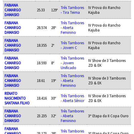
FABIANA
Três Tambores
IV Prova do Rancho
CAMARGO
25.33
129º
- Tira Teima
Kajuba
DAMASIO
FABIANA
Três Tambores
IV Prova do Rancho
CAMARGO
28.574
28º
- Aberta
Kajuba
DAMASIO
Feminino
FABIANA
Três Tambores
IV Prova do Rancho
CAMARGO
18.355
2º
- Jovem C
Kajuba
DAMASIO
FABIANA
Três Tambores
IV Show de 3 Tambores
CAMARGO
18.593
8º
- Jovem
ZD & EK
DAMASIO
Unificado
FABIANA
Três Tambores
IV Show de 3 Tambores
CAMARGO
18.61
19º
- Aberta
ZD & EK
DAMASIO
Feminino
RENATO
Três Tambores
IV Show de 3 Tambores
NASCIMENTO
18.416
30º
- Aberta Sênior
ZD & EK
SANTANA FILHO
FABIANA
Três Tambores
CAMARGO
23.235
32º
- Aberta
3ª Etapa da II Copa Ouro
DAMASIO
Feminino
FABIANA
Três Tambores
CAMARGO
23.173
28º
3ª Etapa da II Copa Ouro