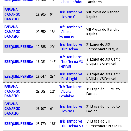
- Aberta Sênior
Tambores
FABIANA
Três Tambores
VIII Prova do Rancho
CAMARGO
18.905
9º
- Jovem C
Kajuba
DAMASIO
FABIANA
Três Tambores
VIII Prova do Rancho
CAMARGO
23.652
15º
- Aberta
Kajuba
DAMASIO
Feminino
Três Tambores
3º Etapa do XIX
EZEQUIEL PEREIRA
17.988
25º
- Tira Teima
Campeonato NBQM
Três Tambores
2º Etapa do XIX Camp.
EZEQUIEL PEREIRA
18.281
148º
- Tira Teima VS
NBQM + VS Festival
Festival
Três Tambores
2º Etapa do XIX Camp.
EZEQUIEL PEREIRA
18.647
23º
- Prof. Light
NBQM + VS Festival
FABIANA
Três Tambores
3ª Etapa do I Circuito
CAMARGO
23.203
12º
- Aberta
Facilpa
DAMASIO
Feminino
FABIANA
Três Tambores
3ª Etapa do I Circuito
CAMARGO
28.707
6º
- Jovem C
Facilpa
DAMASIO
Três Tambores
1ª Etapa do VIII
EZEQUIEL PEREIRA
23.775
183º
- Tira Teima 5D
Campeonato NBHA-PR