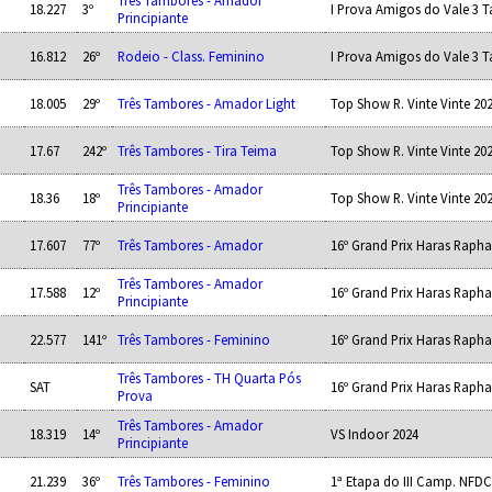
Três Tambores - Amador
18.227
3º
I Prova Amigos do Vale 3 
Principiante
16.812
26º
Rodeio - Class. Feminino
I Prova Amigos do Vale 3 
18.005
29º
Três Tambores - Amador Light
Top Show R. Vinte Vinte 20
17.67
242º
Três Tambores - Tira Teima
Top Show R. Vinte Vinte 20
Três Tambores - Amador
18.36
18º
Top Show R. Vinte Vinte 20
Principiante
17.607
77º
Três Tambores - Amador
16º Grand Prix Haras Rapha
Três Tambores - Amador
17.588
12º
16º Grand Prix Haras Rapha
Principiante
22.577
141º
Três Tambores - Feminino
16º Grand Prix Haras Rapha
Três Tambores - TH Quarta Pós
SAT
16º Grand Prix Haras Rapha
Prova
Três Tambores - Amador
18.319
14º
VS Indoor 2024
Principiante
21.239
36º
Três Tambores - Feminino
1ª Etapa do III Camp. NF