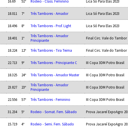
16.69
51º
Rodeio - Class. Feminino
Lica Só Para Elas 2023
18.011
7º
Três Tambores - Amador
Lica Só Para Elas 2023
18.496
8º
Três Tambores - Prof. Light
Lica Só Para Elas 2023
Três Tambores - Amador
18.401
1º
Final Circ. Vale do Tambor
Principiante
18.224
12º
Três Tambores - Tira Teima
Final Circ. Vale do Tambor
22.713
9º
Três Tambores - Principiante C
III Copa 3DM Potro Brasil
18.325
24º
Três Tambores - Amador Master
III Copa 3DM Potro Brasil
Três Tambores - Amador
23.827
23º
III Copa 3DM Potro Brasil
Principiante
22.556
57º
Três Tambores - Feminino
III Copa 3DM Potro Brasil
31.234
5º
Rodeio - Somat. Fem. Sábado
Prova Jacareí ExpoAgro 20
15.719
4º
Rodeio - Semi. Fem. Sábado
Prova Jacareí ExpoAgro 20