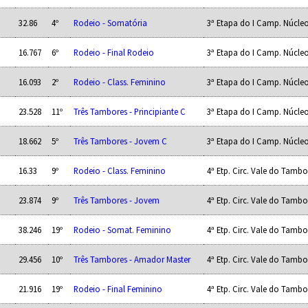
32.86
4º
Rodeio - Somatória
3ª Etapa do I Camp. Núcl
16.767
6º
Rodeio - Final Rodeio
3ª Etapa do I Camp. Núcl
16.093
2º
Rodeio - Class. Feminino
3ª Etapa do I Camp. Núcl
23.528
11º
Três Tambores - Principiante C
3ª Etapa do I Camp. Núcl
18.662
5º
Três Tambores - Jovem C
3ª Etapa do I Camp. Núcl
16.33
9º
Rodeio - Class. Feminino
4ª Etp. Circ. Vale do Tambo
23.874
9º
Três Tambores - Jovem
4ª Etp. Circ. Vale do Tambo
38.246
19º
Rodeio - Somat. Feminino
4ª Etp. Circ. Vale do Tambo
29.456
10º
Três Tambores - Amador Master
4ª Etp. Circ. Vale do Tambo
21.916
19º
Rodeio - Final Feminino
4ª Etp. Circ. Vale do Tambo