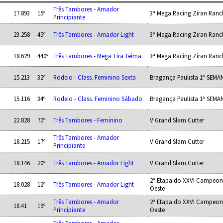
Três Tambores - Amador
17.893
15º
3ª Mega Racing Ziran Ranc
Principiante
23.258
45º
Três Tambores - Amador Light
3ª Mega Racing Ziran Ranc
18.629
440º
Três Tambores - Mega Tira Teima
3ª Mega Racing Ziran Ranc
15.213
32º
Rodeio - Class. Feminino Sexta
Bragança Paulista 1ª SEMA
15.116
34º
Rodeio - Class. Feminino Sábado
Bragança Paulista 1ª SEMA
22.828
70º
Três Tambores - Feminino
V Grand Slam Cutter
Três Tambores - Amador
18.215
17º
V Grand Slam Cutter
Principiante
18.146
20º
Três Tambores - Amador Light
V Grand Slam Cutter
2ª Etapa do XXVI Campeon
18.028
12º
Três Tambores - Amador Light
Oeste
Três Tambores - Amador
2ª Etapa do XXVI Campeon
18.41
19º
Principiante
Oeste