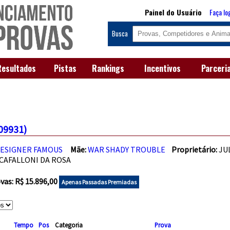
Painel do Usuário
Faça lo
Busca
Resultados
Pistas
Rankings
Incentivos
Parceri
09931)
ESIGNER FAMOUS
Mãe:
WAR SHADY TROUBLE
Proprietário:
JU
CAFALLONI DA ROSA
as: R$ 15.896,00
Apenas Passadas Premiadas
Tempo
Pos
Categoria
Prova