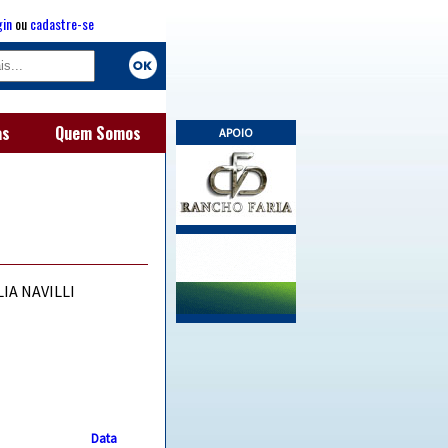
gin
ou
cadastre-se
as
Quem Somos
APOIO
LIA NAVILLI
Data