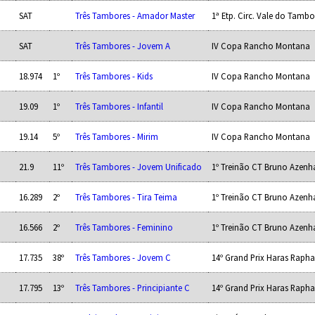
SAT
Três Tambores - Amador Master
1ª Etp. Circ. Vale do Tambo
SAT
Três Tambores - Jovem A
IV Copa Rancho Montana
18.974
1º
Três Tambores - Kids
IV Copa Rancho Montana
19.09
1º
Três Tambores - Infantil
IV Copa Rancho Montana
19.14
5º
Três Tambores - Mirim
IV Copa Rancho Montana
21.9
11º
Três Tambores - Jovem Unificado
1º Treinão CT Bruno Azenh
16.289
2º
Três Tambores - Tira Teima
1º Treinão CT Bruno Azenh
16.566
2º
Três Tambores - Feminino
1º Treinão CT Bruno Azenh
17.735
38º
Três Tambores - Jovem C
14º Grand Prix Haras Rapha
17.795
13º
Três Tambores - Principiante C
14º Grand Prix Haras Rapha