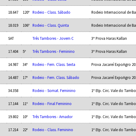
18.647
120º
Rodeio - Class. Sábado
Rodeio Internacional de Ba
18.019
106º
Rodeio - Class. Quinta
Rodeio Internacional de Ba
SAT
Três Tambores - Jovem C
3ª Prova Haras Kallan
17.404
5º
Três Tambores - Feminino
3ª Prova Haras Kallan
14.987
34º
Rodeio - Fem. Class. Sexta
Prova Jacareí ExpoAgro 20
14.487
17º
Rodeio - Fem. Class. Sábado
Prova Jacareí ExpoAgro 20
34.358
Rodeio - Somat. Feminino
1ª Etp. Circ. Vale do Tambo
17.144
11º
Rodeio - Final Feminino
1ª Etp. Circ. Vale do Tambo
19.802
10º
Três Tambores - Amador
1ª Etp. Circ. Vale do Tambo
17.214
22º
Rodeio - Class. Feminino
1ª Etp. Circ. Vale do Tambo