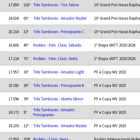
17.859
316º
Três Tambores - Tira Teima
15º Grand Prix Haras Rapha
24.638
55º
Três Tambores - Amador Master
15º Grand Prix Haras Rapha
23.214
32º
Três Tambores - Principiante C
15º Grand Prix Haras Rapha
16.606
45º
Rodeio - Fem. Class. Sábado
1ª Etapa ANTT 2023/2024
17.114
71º
Rodeio - Fem. Class. Sexta
1ª Etapa ANTT 2023/2024
17.957
16º
Três Tambores - Amador Light
PF e Copa WV 2023
23.383
20º
Três Tambores - Principiante B
PF e Copa WV 2023
17.596
78º
Três Tambores - Aberta Sênior
PF e Copa WV 2023
Três Tambores - Amador
18.172
9º
PF e Copa WV 2023
Principiante
18.239
12º
Três Tambores - Amador Master
PF e Copa WV 2023
17.959
109º
Rodeio - Class. Sexta
Rodeio Internacional de Ba