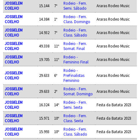
JOSSIELEM
Rodeio - Fem.
15.144
7º
Araras Rodeo Music
COELHO
Semi. Sábado
JOSSIELEM
Rodeio - Fem.
14.384
1º
Araras Rodeo Music
COELHO
Class. Domingo
JOSSIELEM
Rodeio - Fem.
14.932
7º
Araras Rodeo Music
COELHO
Class. Sábado
JOSSIELEM
Rodeio - Fem.
49.338
11º
Araras Rodeo Music
COELHO
Somat. Final
JOSSIELEM
Rodeio -
19.705
11º
Araras Rodeo Music
COELHO
Feminino Final
Rodeio -
JOSSIELEM
29.633
6º
PreFinalistas
Araras Rodeo Music
COELHO
Feminino
JOSSIELEM
Rodeio - Fem.
29.633
2º
Araras Rodeo Music
COELHO
Somat. Domingo
JOSSIELEM
Rodeio - Fem.
16.324
14º
Festa da Batata 2023
COELHO
Semi. Sexta
JOSSIELEM
Rodeio - Fem.
15.971
10º
Festa da Batata 2023
COELHO
Class. Sexta
JOSSIELEM
Rodeio - Fem.
15.993
10º
Festa da Batata 2023
COELHO
Class. Sábado