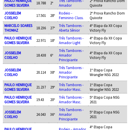
PAULO HENRIQUE
Três Tambores -
2ª Prova Rancho Dom
18.788
2º
GOMES SILVEIRA
Amador
Quixote
JOSSIELEM
Rodeio -
2ª Prova Rancho Dom
17.501
28º
COELHO
Feminino Class.
Quixote
MARCELO SOARES
Três Tambores -
4ª Etapa da XII Copa
18.236
27º
THOMAZ
Aberta Sênior
Victory Fly
PAULO HENRIQUE
Três Tambores -
4ª Etapa da XII Copa
22.971
18º
GOMES SILVEIRA
Amador Light
Victory Fly
Três Tambores -
JOSSIELEM
4ª Etapa da XII Copa
18.438
6º
Amador
COELHO
Victory Fly
Principiante
Três Tambores -
JOSSIELEM
1ª Etapa Copa
20.114
38º
Amador
COELHO
Wrangler NSG 2022
Principiante
PAULO HENRIQUE
Três Tambores -
1ª Etapa Copa
21.237
29º
GOMES SILVEIRA
Amador Masc.
Wrangler NSG 2022
PAULO HENRIQUE
Três Tambores -
5ª Etapa Copa NSG
19.43
20º
GOMES SILVEIRA
Amador Masc.
2021
Três Tambores -
JOSSIELEM
5ª Etapa Copa NSG
24.043
36º
Amador
COELHO
2021
Principiante
4ª Etapa Copa
PAULO HENRIQUE
Rodeio - Amador