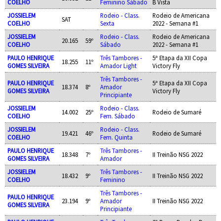
COELHO
Feminino Sábado
B Vista
JOSSIELEM
Rodeio - Class.
Rodeio de Americana
SAT
COELHO
Sexta
2022 - Semana #1
JOSSIELEM
Rodeio - Class.
Rodeio de Americana
20.165
59º
COELHO
Sábado
2022 - Semana #1
PAULO HENRIQUE
Três Tambores -
5ª Etapa da XII Copa
18.255
11º
GOMES SILVEIRA
Amador Light
Victory Fly
Três Tambores -
PAULO HENRIQUE
5ª Etapa da XII Copa
18.374
8º
Amador
GOMES SILVEIRA
Victory Fly
Principiante
JOSSIELEM
Rodeio - Class.
14.002
25º
Rodeio de Sumaré
COELHO
Fem. Sábado
JOSSIELEM
Rodeio - Class.
19.421
46º
Rodeio de Sumaré
COELHO
Fem. Quinta
PAULO HENRIQUE
Três Tambores -
18.348
7º
II Treinão NSG 2022
GOMES SILVEIRA
Amador
JOSSIELEM
Três Tambores -
18.432
9º
II Treinão NSG 2022
COELHO
Feminino
Três Tambores -
PAULO HENRIQUE
23.194
9º
Amador
II Treinão NSG 2022
GOMES SILVEIRA
Principiante