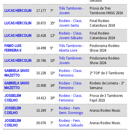
Geraldo
Três Tambores -
Prova de Tres
LUCAS HERCOLIN
17.177
7º
Jovem
Tambores HNSG 2024
Rodeio - Class.
Final Rodeio
LUCAS HERCOLIN
20.873
25º
Jovem Sexta
Catanduva 2024
Rodeio - Class.
Final Rodeio
LUCAS HERCOLIN
15.428
12º
Jovem Sábado
Catanduva 2024
FABIO LUIS
Três Tambores -
Pindorama Rodeio
14.498
5º
FERREIRA II
Aberta Livre
Show 2024
Três Tambores -
Pindorama Rodeio
LUCAS HERCOLIN
20.746
10º
Jovem
Show 2024
GABRIELA SAVIO
Rodeio - Class.
15.228
13º
2º TOP de 3 Tambores
MAZETTO
Feminino
GABRIELA SAVIO
Rodeio - Class.
Rodeio de Limeira - 2ª
15.008
24º
MAZETTO
Feminino
Semana
JOSSIELEM
Rodeio - Class.
Prova de 3 Tambores
14.412
20º
COELHO
Feminino
Fapil 2023
JOSSIELEM
Rodeio - Fem.
15.249
7º
Araras Rodeo Music
COELHO
Semi. Domingo
JOSSIELEM
Rodeio - Fem.
30.076
7º
Araras Rodeo Music
COELHO
Somat. Sábado