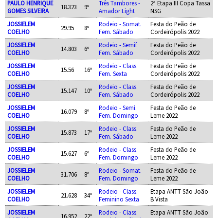
PAULO HENRIQUE
Três Tambores -
2ª Etapa III Copa Tassa
18.323
9º
GOMES SILVEIRA
Amador Light
NSG
JOSSIELEM
Rodeio - Somat.
Festa do Peão de
29.95
8º
COELHO
Fem. Sábado
Cordeirópolis 2022
JOSSIELEM
Rodeio - Semif.
Festa do Peão de
14.803
6º
COELHO
Fem. Sábado
Cordeirópolis 2022
JOSSIELEM
Rodeio - Class.
Festa do Peão de
15.56
16º
COELHO
Fem. Sexta
Cordeirópolis 2022
JOSSIELEM
Rodeio - Class.
Festa do Peão de
15.147
10º
COELHO
Fem. Sábado
Cordeirópolis 2022
JOSSIELEM
Rodeio - Semi.
Festa do Peão de
16.079
8º
COELHO
Fem. Domingo
Leme 2022
JOSSIELEM
Rodeio - Class.
Festa do Peão de
15.873
17º
COELHO
Fem. Sábado
Leme 2022
JOSSIELEM
Rodeio - Class.
Festa do Peão de
15.627
6º
COELHO
Fem. Domingo
Leme 2022
JOSSIELEM
Rodeio - Somat.
Festa do Peão de
31.706
8º
COELHO
Fem. Domingo
Leme 2022
JOSSIELEM
Rodeio - Class.
Etapa ANTT São João
21.628
34º
COELHO
Feminino Sexta
B Vista
JOSSIELEM
Rodeio - Class.
Etapa ANTT São João
16.952
22º