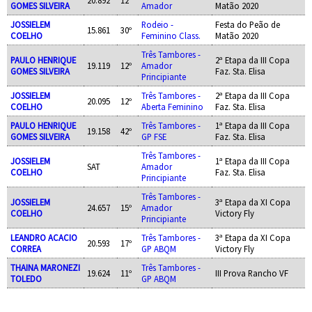
GOMES SILVEIRA
Amador
Matão 2020
JOSSIELEM
Rodeio -
Festa do Peão de
15.861
30º
COELHO
Feminino Class.
Matão 2020
Três Tambores -
PAULO HENRIQUE
2ª Etapa da III Copa
19.119
12º
Amador
GOMES SILVEIRA
Faz. Sta. Elisa
Principiante
JOSSIELEM
Três Tambores -
2ª Etapa da III Copa
20.095
12º
COELHO
Aberta Feminino
Faz. Sta. Elisa
PAULO HENRIQUE
Três Tambores -
1ª Etapa da III Copa
19.158
42º
GOMES SILVEIRA
GP FSE
Faz. Sta. Elisa
Três Tambores -
JOSSIELEM
1ª Etapa da III Copa
SAT
Amador
COELHO
Faz. Sta. Elisa
Principiante
Três Tambores -
JOSSIELEM
3ª Etapa da XI Copa
24.657
15º
Amador
COELHO
Victory Fly
Principiante
LEANDRO ACACIO
Três Tambores -
3ª Etapa da XI Copa
20.593
17º
CORREA
GP ABQM
Victory Fly
THAINA MARONEZI
Três Tambores -
19.624
11º
III Prova Rancho VF
TOLEDO
GP ABQM
APOIO