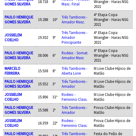
18.718
6º
Wrangler - Haras NSG
GOMES SILVEIRA
Masc. Final
2021
4ª Etapa Copa
PAULO HENRIQUE
Três Tambores -
19.288
10º
Wrangler - Haras NSG
GOMES SILVEIRA
Amador Masc.
2021
Três Tambores -
4ª Etapa Copa
JOSSIELEM
19.302
9º
Amador
Wrangler - Haras NSG
COELHO
Principiante
2021
4ª Etapa Copa
PAULO HENRIQUE
Rodeio - Somat.
38.006
6º
Wrangler - Haras NSG
GOMES SILVEIRA
Amador Masc
2021
MARCELO
Três Tambores -
III Live Clube Hípico de
15.538
8º
FERREIRA
Aberta Livre
Matão
PAULO HENRIQUE
Três Tambores -
III Live Clube Hípico de
15.552
3º
GOMES SILVEIRA
Amador
Matão
JOSSIELEM
Rodeio -
III Live Clube Hípico de
15.806
31º
COELHO
Feminino Class.
Matão
PAULO HENRIQUE
Três Tambores -
Prova Clube Hípico de
15.588
2º
GOMES SILVEIRA
Amador
Matão
JOSSIELEM
Rodeio -
Prova Clube Hípico de
16.359
22º
COELHO
Feminino Class.
Matão
PAULO HENRIQUE
Três Tambores -
Festa do Peão de
20.892
12º