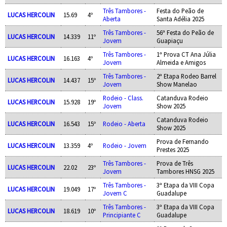
Três Tambores -
Festa do Peão de
LUCAS HERCOLIN
15.69
4º
Aberta
Santa Adélia 2025
Três Tambores -
56ª Festa do Peão de
LUCAS HERCOLIN
14.339
11º
Jovem
Guapiaçu
Três Tambores -
1ª Prova CT Ana Júlia
LUCAS HERCOLIN
16.163
4º
Jovem
Almeida e Amigos
Três Tambores -
2ª Etapa Rodeo Barrel
LUCAS HERCOLIN
14.437
15º
Jovem
Show Manelao
Rodeio - Class.
Catanduva Rodeio
LUCAS HERCOLIN
15.928
19º
Jovem
Show 2025
Catanduva Rodeio
LUCAS HERCOLIN
16.543
15º
Rodeio - Aberta
Show 2025
Prova de Fernando
LUCAS HERCOLIN
13.359
4º
Rodeio - Jovem
Prestes 2025
Três Tambores -
Prova de Três
LUCAS HERCOLIN
22.02
23º
Jovem
Tambores HNSG 2025
Três Tambores -
3ª Etapa da VIII Copa
LUCAS HERCOLIN
19.049
17º
Jovem C
Guadalupe
Três Tambores -
3ª Etapa da VIII Copa
LUCAS HERCOLIN
18.619
10º
Principiante C
Guadalupe