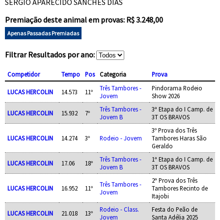
SERGIO APARECIDO SANCHES DIAS
Premiação deste animal em provas: R$ 3.248,00
Apenas Passadas Premiadas
Filtrar Resultados por ano:
Competidor
Tempo
Pos
Categoria
Prova
Três Tambores -
Pindorama Rodeio
LUCAS HERCOLIN
14.573
11º
Jovem
Show 2026
Três Tambores -
3ª Etapa do I Camp. de
LUCAS HERCOLIN
15.932
7º
Jovem B
3T OS BRAVOS
3º Prova dos Três
LUCAS HERCOLIN
14.274
3º
Rodeio - Jovem
Tambores Haras São
Geraldo
Três Tambores -
1ª Etapa do I Camp. de
LUCAS HERCOLIN
17.06
18º
Jovem B
3T OS BRAVOS
2ª Prova dos Três
Três Tambores -
LUCAS HERCOLIN
16.952
11º
Tambores Recinto de
Jovem
Itajobi
Rodeio - Class.
Festa do Peão de
LUCAS HERCOLIN
21.018
13º
Jovem
Santa Adélia 2025