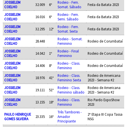
JOSSIELEM
Rodeio - Fem.
32.009
6º
Festa da Batata 2023
COELHO
Somat. Sábado
JOSSIELEM
Rodeio - Fem.
16.016
6º
Festa da Batata 2023
COELHO
Semi. Sábado
JOSSIELEM
Rodeio - Fem.
32.295
12º
Festa da Batata 2023
COELHO
Somat. Sexta
JOSSIELEM
Rodeio - Somat.
28.448
Rodeio de Corumbataí
COELHO
Feminino
JOSSIELEM
Rodeio - Final
14.042
1º
Rodeio de Corumbataí
COELHO
Feminino
JOSSIELEM
Rodeio - Class.
14.406
8º
Rodeio de Corumbataí
COELHO
Feminino
JOSSIELEM
Rodeio - Class.
Rodeio de Americana
18.976
41º
COELHO
Feminino Sexta
2023 - Semana #2
JOSSIELEM
Rodeio - Class.
Rodeio de Americana
19.111
51º
COELHO
Feminino sábado
2023 - Semana #2
JOSSIELEM
Rodeio - Class.
Rio Pardo ExpoShow
13.155
18º
COELHO
Feminino
2023
Três Tambores -
PAULO HENRIQUE
2ª Etapa III Copa Tassa
23.335
16º
Amador
GOMES SILVEIRA
NSG
Principiante