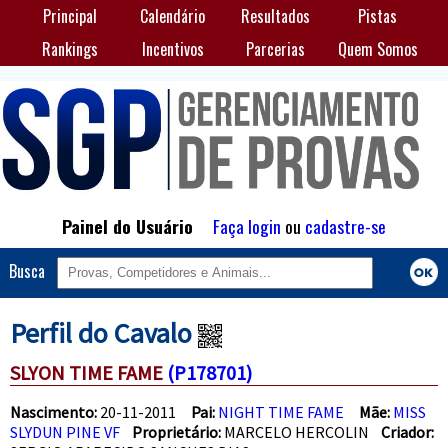
Principal
Calendário
Resultados
Pistas
Rankings
Incentivos
Parcerias
Quem Somos
Painel do Usuário
Faça login
ou
cadastre-se
Busca
Perfil do Cavalo
SLYON TIME FAME
(P178701)
Nascimento:
20-11-2011
Pai:
NIGHT TIME FAME
Mãe:
MISS
SLYDUN PINE VF
Proprietário:
MARCELO HERCOLIN
Criador: