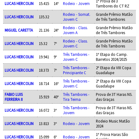
1ª Prova de 3
LUCAS HERCOLIN
15.415
14º
Rodeio - Jovem
Tambores do CT RZ
Rodeio - Somat.
Grande Prêmio Matão
LUCAS HERCOLIN
135.32
Jovem C
de Três Tambores
Rodeio - Class.
Grande Prêmio Matão
MIGUEL CARETTA
21.136
24º
Jovem A
de Três Tambores
Rodeio - Class.
Grande Prêmio Matão
LUCAS HERCOLIN
15.32
7º
Jovem C
de Três Tambores
Três Tambores -
1ª Etapa do Camp.
LUCAS HERCOLIN
19.941
9º
Jovem C
Barretos 2024/2025
Três Tambores -
2ª Etapa da VIII Copa
LUCAS HERCOLIN
18.373
7º
Principiante C
Guadalupe
Três Tambores -
2ª Etapa da VIII Copa
LUCAS HERCOLIN
18.714
16º
Jovem C
Guadalupe
FABIO LUIS
Três Tambores -
Prova de 3T Haras NS.
15.919
40º
FERREIRA II
Tira Teima
das Graças
Três Tambores -
Prova de 3T Haras NS.
LUCAS HERCOLIN
16.072
3º
Jovem
das Graças
Rodeio Music Matão
LUCAS HERCOLIN
13.813
3º
Rodeio - Jovem
2024
1ª Prova Haras São
LUCAS HERCOLIN
15.099
6º
Rodeio - Jovem