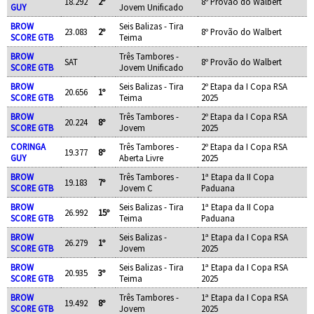
18.292
2º
8º Provão do Walbert
GUY
Jovem Unificado
BROW
Seis Balizas - Tira
23.083
2º
8º Provão do Walbert
SCORE GTB
Teima
BROW
Três Tambores -
SAT
8º Provão do Walbert
SCORE GTB
Jovem Unificado
BROW
Seis Balizas - Tira
2º Etapa da I Copa RSA
20.656
1º
SCORE GTB
Teima
2025
BROW
Três Tambores -
2º Etapa da I Copa RSA
20.224
8º
SCORE GTB
Jovem
2025
CORINGA
Três Tambores -
2º Etapa da I Copa RSA
19.377
8º
GUY
Aberta Livre
2025
BROW
Três Tambores -
1ª Etapa da II Copa
19.183
7º
SCORE GTB
Jovem C
Paduana
BROW
Seis Balizas - Tira
1ª Etapa da II Copa
26.992
15º
SCORE GTB
Teima
Paduana
BROW
Seis Balizas -
1ª Etapa da I Copa RSA
26.279
1º
SCORE GTB
Jovem
2025
BROW
Seis Balizas - Tira
1ª Etapa da I Copa RSA
20.935
3º
SCORE GTB
Teima
2025
BROW
Três Tambores -
1ª Etapa da I Copa RSA
19.492
8º
SCORE GTB
Jovem
2025