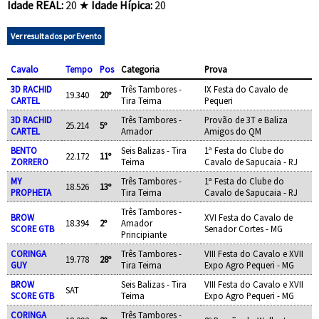
Idade REAL:
20 ★
Idade Hípica:
20
Ver resultados por Evento
Cavalo
Tempo
Pos
Categoria
Prova
3D RACHID
Três Tambores -
IX Festa do Cavalo de
19.340
20º
CARTEL
Tira Teima
Pequeri
3D RACHID
Três Tambores -
Provão de 3T e Baliza
25.214
5º
CARTEL
Amador
Amigos do QM
BENTO
Seis Balizas - Tira
1ª Festa do Clube do
22.172
11º
ZORRERO
Teima
Cavalo de Sapucaia - RJ
MY
Três Tambores -
1ª Festa do Clube do
18.526
13º
PROPHETA
Tira Teima
Cavalo de Sapucaia - RJ
Três Tambores -
BROW
XVI Festa do Cavalo de
18.394
2º
Amador
SCORE GTB
Senador Cortes - MG
Principiante
CORINGA
Três Tambores -
VIII Festa do Cavalo e XVII
19.778
28º
GUY
Tira Teima
Expo Agro Pequeri - MG
BROW
Seis Balizas - Tira
VIII Festa do Cavalo e XVII
SAT
SCORE GTB
Teima
Expo Agro Pequeri - MG
CORINGA
Três Tambores -