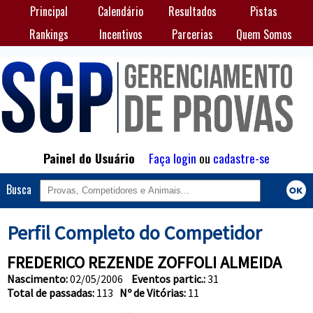
Principal
Calendário
Resultados
Pistas
Rankings
Incentivos
Parcerias
Quem Somos
Painel do Usuário
Faça login
ou
cadastre-se
Busca
Perfil Completo do Competidor
FREDERICO REZENDE ZOFFOLI ALMEIDA
Nascimento:
02/05/2006
Eventos partic.:
31
Total de passadas:
113
Nº de Vitórias:
11