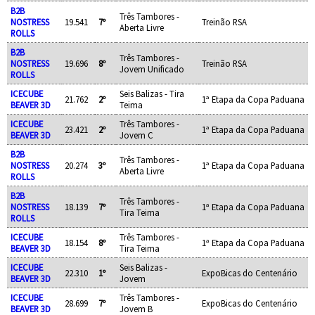
B2B
Três Tambores -
NOSTRESS
19.541
7º
Treinão RSA
Aberta Livre
ROLLS
B2B
Três Tambores -
NOSTRESS
19.696
8º
Treinão RSA
Jovem Unificado
ROLLS
ICECUBE
Seis Balizas - Tira
21.762
2º
1ª Etapa da Copa Paduana
BEAVER 3D
Teima
ICECUBE
Três Tambores -
23.421
2º
1ª Etapa da Copa Paduana
BEAVER 3D
Jovem C
B2B
Três Tambores -
NOSTRESS
20.274
3º
1ª Etapa da Copa Paduana
Aberta Livre
ROLLS
B2B
Três Tambores -
NOSTRESS
18.139
7º
1ª Etapa da Copa Paduana
Tira Teima
ROLLS
ICECUBE
Três Tambores -
18.154
8º
1ª Etapa da Copa Paduana
BEAVER 3D
Tira Teima
ICECUBE
Seis Balizas -
22.310
1º
ExpoBicas do Centenário
BEAVER 3D
Jovem
ICECUBE
Três Tambores -
28.699
7º
ExpoBicas do Centenário
BEAVER 3D
Jovem B