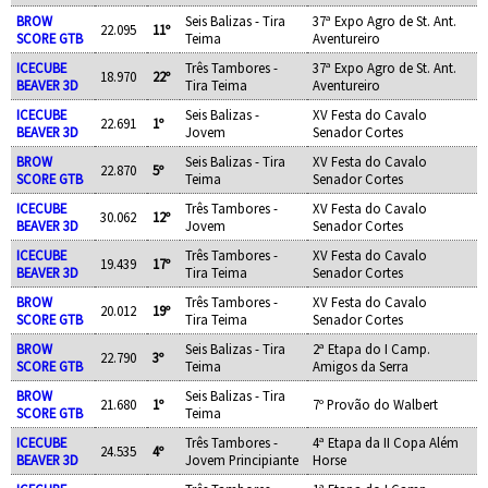
BROW
Seis Balizas - Tira
37ª Expo Agro de St. Ant.
22.095
11º
SCORE GTB
Teima
Aventureiro
ICECUBE
Três Tambores -
37ª Expo Agro de St. Ant.
18.970
22º
BEAVER 3D
Tira Teima
Aventureiro
ICECUBE
Seis Balizas -
XV Festa do Cavalo
22.691
1º
BEAVER 3D
Jovem
Senador Cortes
BROW
Seis Balizas - Tira
XV Festa do Cavalo
22.870
5º
SCORE GTB
Teima
Senador Cortes
ICECUBE
Três Tambores -
XV Festa do Cavalo
30.062
12º
BEAVER 3D
Jovem
Senador Cortes
ICECUBE
Três Tambores -
XV Festa do Cavalo
19.439
17º
BEAVER 3D
Tira Teima
Senador Cortes
BROW
Três Tambores -
XV Festa do Cavalo
20.012
19º
SCORE GTB
Tira Teima
Senador Cortes
BROW
Seis Balizas - Tira
2ª Etapa do I Camp.
22.790
3º
SCORE GTB
Teima
Amigos da Serra
BROW
Seis Balizas - Tira
21.680
1º
7º Provão do Walbert
SCORE GTB
Teima
ICECUBE
Três Tambores -
4ª Etapa da II Copa Além
24.535
4º
BEAVER 3D
Jovem Principiante
Horse