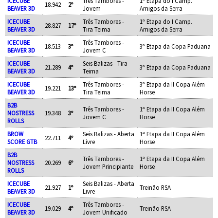
ICECUBE
Três Tambores -
1ª Etapa do I Camp.
18.942
2º
BEAVER 3D
Jovem
Amigos da Serra
ICECUBE
Três Tambores -
1ª Etapa do I Camp.
28.827
17º
BEAVER 3D
Tira Teima
Amigos da Serra
ICECUBE
Três Tambores -
18.513
3º
3ª Etapa da Copa Paduana
BEAVER 3D
Jovem C
ICECUBE
Seis Balizas - Tira
21.289
4º
3ª Etapa da Copa Paduana
BEAVER 3D
Teima
ICECUBE
Três Tambores -
3ª Etapa da II Copa Além
19.221
13º
BEAVER 3D
Tira Teima
Horse
B2B
Três Tambores -
1ª Etapa da II Copa Além
NOSTRESS
19.348
3º
Jovem C
Horse
ROLLS
BROW
Seis Balizas - Aberta
1ª Etapa da II Copa Além
22.711
4º
SCORE GTB
Livre
Horse
B2B
Três Tambores -
1ª Etapa da II Copa Além
NOSTRESS
20.269
6º
Jovem Principiante
Horse
ROLLS
ICECUBE
Seis Balizas - Aberta
21.927
1º
Treinão RSA
BEAVER 3D
Livre
ICECUBE
Três Tambores -
19.029
4º
Treinão RSA
BEAVER 3D
Jovem Unificado