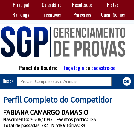
Principal
Calendário
Resultados
Pistas
Rankings
Incentivos
Parcerias
Quem Somos
Painel do Usuário
Faça login
ou
cadastre-se
Busca
Perfil Completo do Competidor
FABIANA CAMARGO DAMASIO
Nascimento:
20/06/1997
Eventos partic.:
185
Total de passadas:
784
Nº de Vitórias:
39