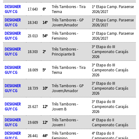
DESIGNER
Três Tambores - Tira
1ª Etapa Camp. Paraense
17.643
6º
GUY CG
Teima
2026/2027
DESIGNER
Três Tambores - GP
1ª Etapa Camp. Paraense
18.343
14º
GUY CG
Jovem/Amador
2026/2027
DESIGNER
Três Tambores -
1ª Etapa Camp. Paraense
23.013
54º
GUY CG
Feminino
2026/2027
3ª Etapa do III
DESIGNER
Três Tambores -
18.303
2º
Campeonato Carajás
GUY CG
Principiante B
2026
3ª Etapa do III
DESIGNER
Três Tambores - Tira
18.009
5º
Campeonato Carajás
GUY CG
Teima
2026
3ª Etapa do III
DESIGNER
Três Tambores - GP
18.739
10º
Campeonato Carajás
GUY CG
Jovem/Amador
2026
3ª Etapa do III
DESIGNER
Três Tambores -
23.627
12º
Campeonato Carajás
GUY CG
Jovem B
2026
DESIGNER
Três Tambores -
4ª Etapa do II
19.609
12º
GUY CG
Jovem I
Campeonato Carajás
DESIGNER
Três Tambores -
4ª Etapa do II
28.441
44º
GUY CG
Feminino
Campeonato Carajás