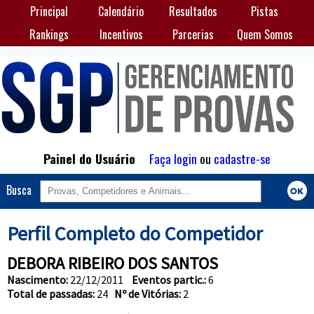
Principal
Calendário
Resultados
Pistas
Rankings
Incentivos
Parcerias
Quem Somos
Painel do Usuário
Faça login
ou
cadastre-se
Busca
Perfil Completo do Competidor
DEBORA RIBEIRO DOS SANTOS
Nascimento:
22/12/2011
Eventos partic.:
6
Total de passadas:
24
Nº de Vitórias:
2