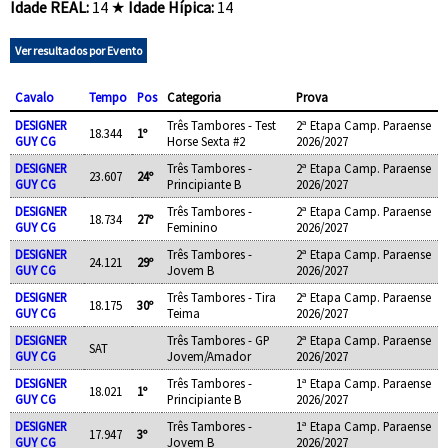
Idade REAL:
14 ★
Idade Hípica:
14
Ver resultados por Evento
Cavalo
Tempo
Pos
Categoria
Prova
DESIGNER
Três Tambores - Test
2ª Etapa Camp. Paraense
18.344
1º
GUY CG
Horse Sexta #2
2026/2027
DESIGNER
Três Tambores -
2ª Etapa Camp. Paraense
23.607
24º
GUY CG
Principiante B
2026/2027
DESIGNER
Três Tambores -
2ª Etapa Camp. Paraense
18.734
27º
GUY CG
Feminino
2026/2027
DESIGNER
Três Tambores -
2ª Etapa Camp. Paraense
24.121
29º
GUY CG
Jovem B
2026/2027
DESIGNER
Três Tambores - Tira
2ª Etapa Camp. Paraense
18.175
30º
GUY CG
Teima
2026/2027
DESIGNER
Três Tambores - GP
2ª Etapa Camp. Paraense
SAT
GUY CG
Jovem/Amador
2026/2027
DESIGNER
Três Tambores -
1ª Etapa Camp. Paraense
18.021
1º
GUY CG
Principiante B
2026/2027
DESIGNER
Três Tambores -
1ª Etapa Camp. Paraense
17.947
3º
GUY CG
Jovem B
2026/2027