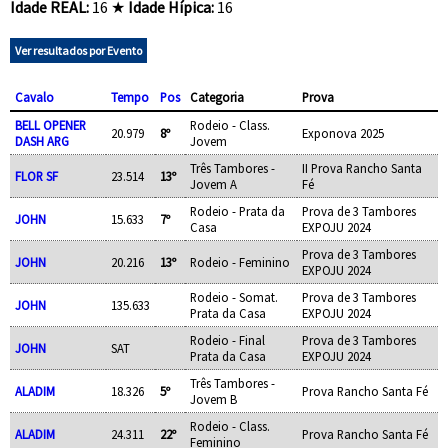
Idade REAL:
16 ★
Idade Hípica:
16
Ver resultados por Evento
Cavalo
Tempo
Pos
Categoria
Prova
BELL OPENER
Rodeio - Class.
20.979
8º
Exponova 2025
DASH ARG
Jovem
Três Tambores -
II Prova Rancho Santa
FLOR SF
23.514
13º
Jovem A
Fé
Rodeio - Prata da
Prova de 3 Tambores
JOHN
15.633
7º
Casa
EXPOJU 2024
Prova de 3 Tambores
JOHN
20.216
13º
Rodeio - Feminino
EXPOJU 2024
Rodeio - Somat.
Prova de 3 Tambores
JOHN
135.633
Prata da Casa
EXPOJU 2024
Rodeio - Final
Prova de 3 Tambores
JOHN
SAT
Prata da Casa
EXPOJU 2024
Três Tambores -
ALADIM
18.326
5º
Prova Rancho Santa Fé
Jovem B
Rodeio - Class.
ALADIM
24.311
22º
Prova Rancho Santa Fé
Feminino