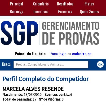
Principal
Calendário
Resultados
Pistas
Rankings
Incentivos
Parcerias
Quem Somos
Painel do Usuário
Faça login
ou
cadastre-se
Busca
Perfil Completo do Competidor
MARCELA ALVES RESENDE
Nascimento:
13/03/2010
Eventos partic.:
6
Total de passadas:
17
Nº de Vitórias:
0