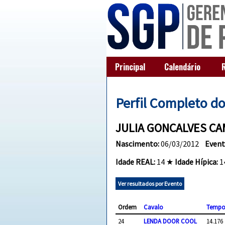
Principal
Calendário
Perfil Completo d
JULIA GONCALVES CA
Nascimento:
06/03/2012
Event
Idade REAL:
14 ★
Idade Hípica:
1
Ver resultados por Evento
Ordem
Cavalo
Temp
24
LENDA DOOR COOL
14.176