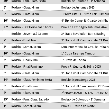
30º
Rodeio - Fem. Class. Sexta
Rodeio de Colorado - 1ª Semana
2º
Rodeio - Class. Mirim
Rodeio de Anhumas 2025
9º
Rodeio - Class. Mirim
1 Prova Elite 3T - Arena Lair Guimar
16º
Rodeio - Class. Mirim
4ª Etp. do Camp. R. Quarto de Milha
37º
Rodeio - Test Horse das 9 horas
Prova da ExpoAgro Anhumas 2024
Rodeio - Jovem até 13 anos
3ª Etapa Revolution Barrel Racing
7º
Rodeio - Final. Mirim
2ª Etapa do III Campeonato CT Dua
3º
Rodeio - Somat. Mirim
Sem. Prudentina do Cav. de Trabalh
10º
Rodeio - Class. Mirim
1ª Copa Taramps Tambor
6º
Rodeio - Final Mirim
1ª Prova de Taciba
17º
Rodeio - Final Feminino
Prova R. Quarto de Milha 2025
5º
Rodeio - Class. Mirim
3ª Etapa do III Campeonato CT Dua
34º
Rodeio - Class. Feminino Sexta
Rodeio ExpoAstorga 2025
8º
Rodeio - Final Mirim
1ª Etapa do II Campeonato CT Duas
8º
Rodeio - Class. Mirim
2° PROVA MASTER SELAS - TACIBA SP
39º
Rodeio - Fem. Class. Sábado
Rodeio de Colorado - 1ª Semana
1º
Rodeio - Somat. Mirim
Prova 3T Estrela do Norte