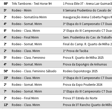
88º
Três Tambores - Test Horse 9H
1 Prova Elite 3T - Arena Lair Guimar
5º
Rodeio - Mirim
II Semana Prudentina do Cavalo de
2º
Rodeio - Somatória Mirim
Inauguração Arena Coberta Pegos 
4º
Rodeio - Somat. Mirim
3ª Etapa do II Campeonato CT Duas
8º
Rodeio - Class. Mirim
2ª Etapa do III Campeonato CT Dua
4º
Rodeio - Final Mirim
Sem. Prudentina do Cav. de Trabalh
2º
Rodeio - Somat. Mirim
Final do Camp. R. Quarto de Milha 
2º
Rodeio - Class. Mirim
1ª Prova de Taciba
5º
Rodeio - Class. Feminino
Prova R. Quarto de Milha 2025
4º
Rodeio - Somat. Mirim
Prova da ExpoAgro de Anhumas
56º
Rodeio - Class. Feminino Sábado
Rodeio ExpoAstorga 2025
15º
Rodeio - Class. Mirim
1ª Etapa do II Campeonato CT Duas
2º
Rodeio - Somat. Mirim
Prova da Expo Prudente 2024
7º
Rodeio - Somat. Mirim
1ª Etapa do III Campeonato CT Dua
2º
Rodeio - Final Mirim
Prova 3T Estrela do Norte
12º
Rodeio - Class. Mirim
Prova de 3T Rancho Quarto de Milh