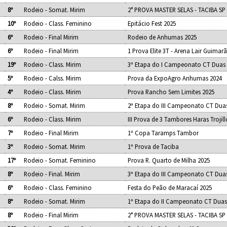
8º
Rodeio - Somat. Mirim
2° PROVA MASTER SELAS - TACIBA SP
10º
Rodeio - Class. Feminino
Epitácio Fest 2025
6º
Rodeio - Final Mirim
Rodeio de Anhumas 2025
6º
Rodeio - Final Mirim
1 Prova Elite 3T - Arena Lair Guimar
19º
Rodeio - Class. Mirim
3ª Etapa do I Campeonato CT Duas
5º
Rodeio - Calss. Mirim
Prova da ExpoAgro Anhumas 2024
4º
Rodeio - Class. Mirim
Prova Rancho Sem Limites 2025
8º
Rodeio - Somat. Mirim
2ª Etapa do III Campeonato CT Dua
6º
Rodeio - Class. Mirim
III Prova de 3 Tambores Haras Trojill
7º
Rodeio - Final Mirim
1ª Copa Taramps Tambor
3º
Rodeio - Somat. Mirim
1ª Prova de Taciba
17º
Rodeio - Somat. Feminino
Prova R. Quarto de Milha 2025
8º
Rodeio - Final. Mirim
3ª Etapa do III Campeonato CT Dua
6º
Rodeio - Class. Feminino
Festa do Peão de Maracaí 2025
8º
Rodeio - Somat. Mirim
1ª Etapa do II Campeonato CT Duas
8º
Rodeio - Final Mirim
2° PROVA MASTER SELAS - TACIBA SP