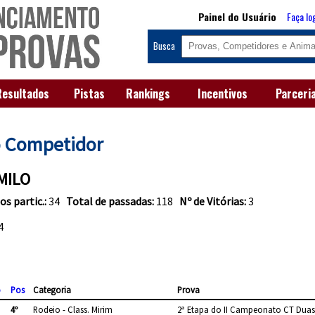
Painel do Usuário
Faça lo
Busca
Resultados
Pistas
Rankings
Incentivos
Parceri
o Competidor
MILO
os partic.:
34
Total de passadas:
118
Nº de Vitórias:
3
4
o
Pos
Categoria
Prova
4º
Rodeio - Class. Mirim
2ª Etapa do II Campeonato CT Duas