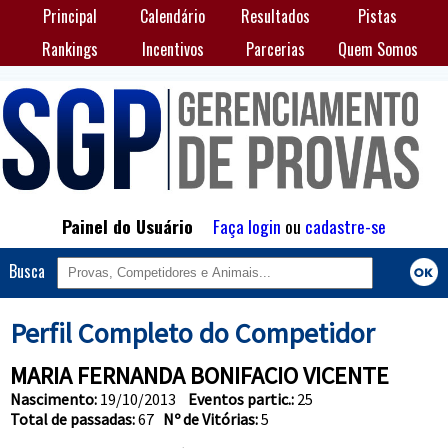
Principal
Calendário
Resultados
Pistas
Rankings
Incentivos
Parcerias
Quem Somos
Painel do Usuário
Faça login
ou
cadastre-se
Busca
Perfil Completo do Competidor
MARIA FERNANDA BONIFACIO VICENTE
Nascimento:
19/10/2013
Eventos partic.:
25
Total de passadas:
67
Nº de Vitórias:
5