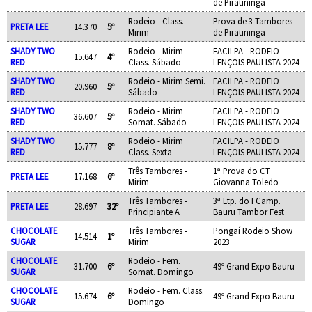
de Piratininga
Rodeio - Class.
Prova de 3 Tambores
PRETA LEE
14.370
5º
Mirim
de Piratininga
SHADY TWO
Rodeio - Mirim
FACILPA - RODEIO
15.647
4º
RED
Class. Sábado
LENÇOIS PAULISTA 2024
SHADY TWO
Rodeio - Mirim Semi.
FACILPA - RODEIO
20.960
5º
RED
Sábado
LENÇOIS PAULISTA 2024
SHADY TWO
Rodeio - Mirim
FACILPA - RODEIO
36.607
5º
RED
Somat. Sábado
LENÇOIS PAULISTA 2024
SHADY TWO
Rodeio - Mirim
FACILPA - RODEIO
15.777
8º
RED
Class. Sexta
LENÇOIS PAULISTA 2024
Três Tambores -
1ª Prova do CT
PRETA LEE
17.168
6º
Mirim
Giovanna Toledo
Três Tambores -
3ª Etp. do I Camp.
PRETA LEE
28.697
32º
Principiante A
Bauru Tambor Fest
CHOCOLATE
Três Tambores -
Pongaí Rodeio Show
14.514
1º
SUGAR
Mirim
2023
CHOCOLATE
Rodeio - Fem.
31.700
6º
49º Grand Expo Bauru
SUGAR
Somat. Domingo
CHOCOLATE
Rodeio - Fem. Class.
15.674
6º
49º Grand Expo Bauru
SUGAR
Domingo