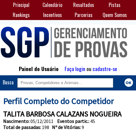
Principal
Calendário
Resultados
Pistas
Rankings
Incentivos
Parcerias
Quem Somos
Painel do Usuário
Faça login
ou
cadastre-se
Busca
Perfil Completo do Competidor
TALITA BARBOSA CALAZANS NOGUEIRA
Nascimento:
05/12/2011
Eventos partic.:
45
Total de passadas:
198
Nº de Vitórias:
9