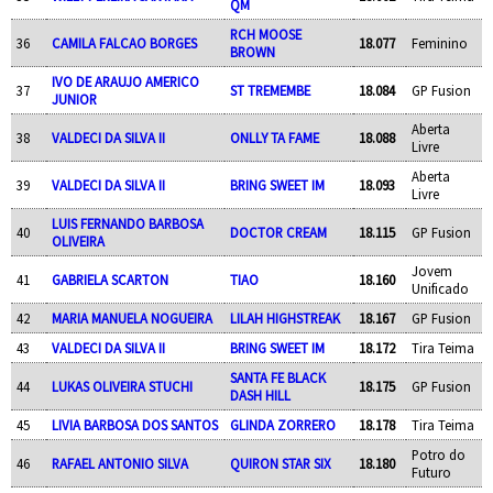
QM
RCH MOOSE
36
CAMILA FALCAO BORGES
18.077
Feminino
BROWN
IVO DE ARAUJO AMERICO
37
ST TREMEMBE
18.084
GP Fusion
JUNIOR
Aberta
38
VALDECI DA SILVA II
ONLLY TA FAME
18.088
Livre
Aberta
39
VALDECI DA SILVA II
BRING SWEET IM
18.093
Livre
LUIS FERNANDO BARBOSA
40
DOCTOR CREAM
18.115
GP Fusion
OLIVEIRA
Jovem
41
GABRIELA SCARTON
TIAO
18.160
Unificado
42
MARIA MANUELA NOGUEIRA
LILAH HIGHSTREAK
18.167
GP Fusion
43
VALDECI DA SILVA II
BRING SWEET IM
18.172
Tira Teima
SANTA FE BLACK
44
LUKAS OLIVEIRA STUCHI
18.175
GP Fusion
DASH HILL
45
LIVIA BARBOSA DOS SANTOS
GLINDA ZORRERO
18.178
Tira Teima
Potro do
46
RAFAEL ANTONIO SILVA
QUIRON STAR SIX
18.180
Futuro