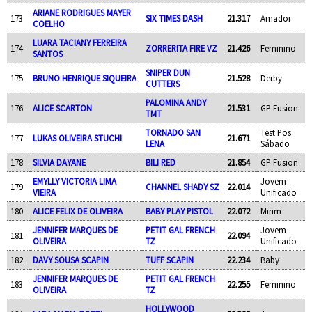
ARIANE RODRIGUES MAYER
173
SIX TIMES DASH
21.317
Amador
COELHO
LUARA TACIANY FERREIRA
174
ZORRERITA FIRE VZ
21.426
Feminino
SANTOS
SNIPER DUN
175
BRUNO HENRIQUE SIQUEIRA
21.528
Derby
CUTTERS
PALOMINA ANDY
176
ALICE SCARTON
21.531
GP Fusion
TMT
TORNADO SAN
Test Pos
177
LUKAS OLIVEIRA STUCHI
21.671
LENA
Sábado
178
SILVIA DAYANE
BILI RED
21.854
GP Fusion
EMYLLY VICTORIA LIMA
Jovem
179
CHANNEL SHADY SZ
22.014
VIEIRA
Unificado
180
ALICE FELIX DE OLIVEIRA
BABY PLAY PISTOL
22.072
Mirim
JENNIFER MARQUES DE
PETIT GAL FRENCH
Jovem
181
22.094
OLIVEIRA
TZ
Unificado
182
DAVY SOUSA SCAPIN
TUFF SCAPIN
22.234
Baby
JENNIFER MARQUES DE
PETIT GAL FRENCH
183
22.255
Feminino
OLIVEIRA
TZ
HOLLYWOOD