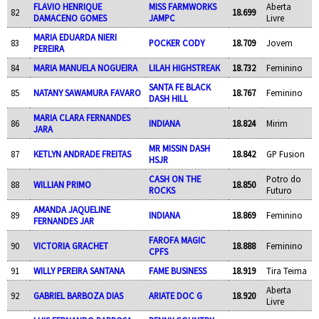
FLAVIO HENRIQUE
MISS FARMWORKS
Aberta
82
18.699
DAMACENO GOMES
JAMPC
Livre
MARIA EDUARDA NIERI
83
POCKER CODY
18.709
Jovem
PEREIRA
84
MARIA MANUELA NOGUEIRA
LILAH HIGHSTREAK
18.732
Feminino
SANTA FE BLACK
85
NATANY SAWAMURA FAVARO
18.767
Feminino
DASH HILL
MARIA CLARA FERNANDES
86
INDIANA
18.824
Mirim
JARA
MR MISSIN DASH
87
KETLYN ANDRADE FREITAS
18.842
GP Fusion
HSJR
CASH ON THE
Potro do
88
WILLIAN PRIMO
18.850
ROCKS
Futuro
AMANDA JAQUELINE
89
INDIANA
18.869
Feminino
FERNANDES JAR
FAROFA MAGIC
90
VICTORIA GRACHET
18.888
Feminino
CPFS
91
WILLY PEREIRA SANTANA
FAME BUSINESS
18.919
Tira Teima
Aberta
92
GABRIEL BARBOZA DIAS
ARIATE DOC G
18.920
Livre