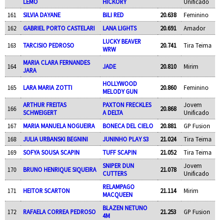
LEMO
HICKORY
Unificado
161
SILVIA DAYANE
BILI RED
20.638
Feminino
162
GABRIEL PORTO CASTELARI
LANA LIGHTS
20.691
Amador
LUCKY BEAVER
163
TARCISIO PEDROSO
20.741
Tira Teima
WRW
MARIA CLARA FERNANDES
164
JADE
20.810
Mirim
JARA
HOLLYWOOD
165
LARA MARIA ZOTTI
20.860
Feminino
MELODY GUN
ARTHUR FREITAS
PAXTON FRECKLES
Jovem
166
20.868
SCHWEIGERT
A DELTA
Unificado
167
MARIA MANUELA NOGUEIRA
BONECA DEL CIELO
20.881
GP Fusion
168
JULIA URBANSKI BEGNINI
JUNINHO PLAY S3
21.024
Tira Teima
169
SOFYA SOUSA SCAPIN
TUFF SCAPIN
21.052
Tira Teima
SNIPER DUN
Jovem
170
BRUNO HENRIQUE SIQUEIRA
21.078
CUTTERS
Unificado
RELAMPAGO
171
HEITOR SCARTON
21.114
Mirim
MACQUEEN
BLAZEN NETUNO
172
RAFAELA CORREA PEDROSO
21.253
GP Fusion
4M