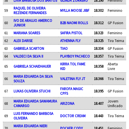
58
LIVIA BARBOSA DOS SANTOS
GLINDA ZORRERO
18.290
Feminino
RAQUEL DE OLIVEIRA
59
MYLLA MOOSE JIBF
18.302
Feminino
REZENDE FERNANDES
IVO DE ARAUJO AMERICO
60
B2B NAOMI ROLLS
18.312
GP Fusion
JUNIOR
61
MARIANA SOARES
SAFIRA PISTOL
18.323
Feminino
62
ALEX DARISE
ATHENNA FLY
18.325
Tira Teima
63
GABRIELA SCARTON
TIAO
18.334
GP Fusion
64
VALDECI DA SILVA II
PLAYBOY PACHECO
18.357
Tira Teima
KIRRA TOL FAME
Aberta
65
GABRIELA SCHAIDHAUER
18.358
KID
Livre
MARIA EDUARDA DA SILVA
66
VALETINA FLY JT
18.366
Tira Teima
SOUZA
FAROFA MAGIC
67
LUKAS OLIVEIRA STUCHI
18.395
GP Fusion
CPFS
MARIA EDUARDA SAWAMURA
Jovem
68
ARIZONA
18.407
CAMARGO
Unificado
LUIS FERNANDO BARBOSA
69
DOCTOR CREAM
18.443
Tira Teima
OLIVEIRA
MARIA EDUARDA NIERI
70
POCKER CODY
18.451
Feminino