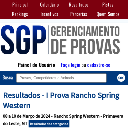
Principal
Calendário
Resultados
Pistas
Rankings
Incentivos
Parcerias
Quem Somos
Painel do Usuário
Faça login
ou
cadastre-se
Busca
Resultados - I Prova Rancho Spring
Western
08 a 10 de Março de 2024 - Rancho Spring Western - Primavera
do Leste, MT
Resultados das categorias