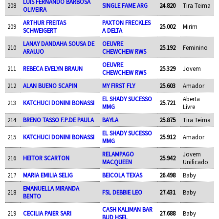
LUIS FERNANDO BARBOSA
208
SINGLE FAME ARG
24.820
Tira Teima
OLIVEIRA
ARTHUR FREITAS
PAXTON FRECKLES
209
25.002
Mirim
SCHWEIGERT
A DELTA
LANAY DANDAHA SOUSA DE
OEUVRE
210
25.192
Feminino
ARAUJO
CHEWCHEW RWS
OEUVRE
211
REBECA EVELYN BRAUN
25.329
Jovem
CHEWCHEW RWS
212
ALAN BUENO SCAPIN
MY FIRST FLY
25.603
Amador
EL SHADY SUCESSO
Aberta
213
KATCHUCI DONINI BONASSI
25.721
MMG
Livre
214
BRENO TASSO F.P.DE PAULA
BAYLA
25.875
Tira Teima
EL SHADY SUCESSO
215
KATCHUCI DONINI BONASSI
25.912
Amador
MMG
RELAMPAGO
Jovem
216
HEITOR SCARTON
25.942
MACQUEEN
Unificado
217
MARIA EMILIA SELIG
BEICOLA TEXAS
26.498
Baby
EMANUELLA MIRANDA
218
FSL DEBBIE LEO
27.431
Baby
BENTO
CASH KALIMAN BAR
219
CECILIA PAIER SARI
27.688
Baby
BUD HSEL