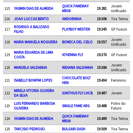
QUICK FAMEWAY
Jovem
115
YASMIN DIAS DE ALMEIDA
19.281
MR38
Unificado
116
JOAO LUCCAS BENTO
ANDORINHA
19.306
Tira Teima
RODRIGO A BALIZADO
117
PLAYBOY WESTEN
19.345
GP Fusion
FILHO
Jovem
118
MARIA MANUELA NOGUEIRA
BONECA DEL CIELO
19.357
Unificado
MARIA EDUARDA DE LIMA
119
ATHENNA FLY
19.370
GP Fusion
COSTA
Jovem
120
MANUELA SALDANHA
INDIANA SALDANHA
19.386
Unificado
CHOCOLATE BOLT
121
ISABELLY BONFIM LOPES
19.434
Feminino
HEN
MIRELA VITORIA OLIVEIRA
122
XANTHUS FLY LHCB
19.487
Jovem
DA SILVA
LUIS FERNANDO BARBOSA
Potro do
123
SINGLE FAME ARG
19.488
OLIVEIRA
Futuro
QUICK FAMEWAY
124
YASMIN DIAS DE ALMEIDA
19.489
Tira Teima
MR38
125
TARCISIO PEDROSO
BULGARI DASH
19.509
Tira Teima