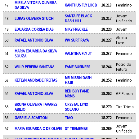
MIRELA VITORIA OLIVEIRA
47
XANTHUS FLY LHCB
18.213
Feminino
DA SILVA
SANTA FE BLACK
Jovem
48
LUKAS OLIVEIRA STUCHI
18.217
DASH HILL
Unificado
49
EDUARDA CORREA DIAS
NIKY FRECKLE
18.220
Jovem
Aberta
50
RAFAEL ANTONIO SILVA
WV SURF RAYA
18.227
Livre
MARIA EDUARDA DA SILVA
51
VALETINA FLY JT
18.237
Feminino
SOUZA
Potro do
52
WILLY PEREIRA SANTANA
FAME BUSINESS
18.244
Futuro
MR MISSIN DASH
53
KETLYN ANDRADE FREITAS
18.252
Feminino
HSJR
RED BOY FAME
54
RAFAEL ANTONIO SILVA
18.262
GP Fusion
MRMS
BRUNA OLIVEIRA TAVARES
CRYSTAL LYNX
55
18.270
Tira Teima
ABILIO
SOLANO
56
GABRIELA SCARTON
TIAO
18.272
Feminino
Jovem
57
MARIA EDUARDA C DE OLIVEI
ST TREMEMBE
18.289
Unificado