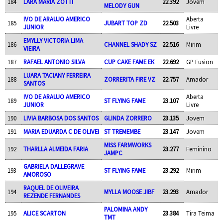
184
LARA MARIA ZOTTI
22.392
Jovem
MELODY GUN
IVO DE ARAUJO AMERICO
Aberta
185
JUBART TOP ZD
22.503
JUNIOR
Livre
EMYLLY VICTORIA LIMA
186
CHANNEL SHADY SZ
22.516
Mirim
VIEIRA
187
RAFAEL ANTONIO SILVA
CUP CAKE FAME EK
22.692
GP Fusion
LUARA TACIANY FERREIRA
188
ZORRERITA FIRE VZ
22.757
Amador
SANTOS
IVO DE ARAUJO AMERICO
Aberta
189
ST FLYING FAME
23.107
JUNIOR
Livre
190
LIVIA BARBOSA DOS SANTOS
GLINDA ZORRERO
23.135
Jovem
191
MARIA EDUARDA C DE OLIVEI
ST TREMEMBE
23.147
Jovem
MISS FARMWORKS
192
THARLLA ALMEIDA FARIA
23.277
Feminino
JAMPC
GABRIELA DALLEGRAVE
193
ST FLYING FAME
23.292
Mirim
AMOROSO
RAQUEL DE OLIVEIRA
194
MYLLA MOOSE JIBF
23.293
Amador
REZENDE FERNANDES
PALOMINA ANDY
195
ALICE SCARTON
23.384
Tira Teima
TMT