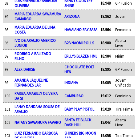
LUIS FERNANDO BARBOSA
BENNY COUNTRY
93
18.948
GP Fusion
OLIVEIRA
SHINE
MARIA EDUARDA SAWAMURA
94
ARIZONA
18.962
Jovem
CAMARGO
MARIA EDUARDA DE LIMA
95
HAVAIANO PAY SASA
18.964
Feminino
COSTA
IVO DE ARAUJO AMERICO
Aberta
96
B2B NAOMI ROLLS
18.980
JUNIOR
Livre
RODRIGO A BALIZADO
97
ERLLYS BLAZEN HMJ
18.984
Mirim
FILHO
CHOCOLATE BOLT
98
ALEX DARISE
18.995
GP Fusion
HEN
AMANDA JAQUELINE
Jovem
99
INDIANA
19.005
FERNANDES JAR
Unificado
RAISSA AMABILLY OLIVEIRA
100
CAMBURAO
19.012
Feminino
DA SI
LANAY DANDAHA SOUSA DE
101
BABY PLAY PISTOL
19.020
Tira Teima
ARAUJO
SANTA FE BLACK
Aberta
102
NATANY SAWAMURA FAVARO
19.043
DASH HILL
Livre
LUIZ FERNANDO BARBOSA
SHINERS BIG MOON
103
19.058
Tira Teima