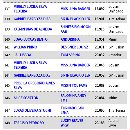
MIRELLY LUCILA SILVA
Jovem
137
MISS LUNA BADGER
19.892
TEIXEIRA
Unificado
138
GABRIEL BARBOZA DIAS
SIR IN BLACK O LER
19.901
Tira Teima
SHINERS BIG MOON
Jovem
139
YASMIN DIAS DE ALMEIDA
19.915
AAB
Unificado
140
JOAO LUCCAS BENTO
ANDORINHA
19.951
Mirim
141
WILLIAN PRIMO
DESIGNER LOU SZ
20.031
GP Fusion
142
JAL LISBOA
TOM SPRING
20.032
Amador
MIRELLY LUCILA SILVA
143
MISS LUNA BADGER
20.046
Jovem
TEIXEIRA
144
GABRIEL BARBOZA DIAS
SIR IN BLACK O LER
20.052
GP Fusion
PRISCILA GREGORIO ALVES
145
MISSIN TOL FAME
20.063
Jovem
SILVA
PALOMINA ANDY
146
ALICE SCARTON
20.084
Mirim
TMT
TORNADO SAN
147
LUKAS OLIVEIRA STUCHI
20.095
Tira Teima
LENA
LUCKY BEAVER
Aberta
148
TARCISIO PEDROSO
20.188
WRW
Livre