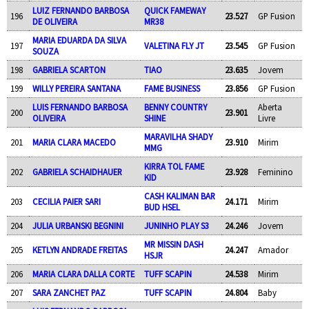
LUIZ FERNANDO BARBOSA
QUICK FAMEWAY
196
23.527
GP Fusion
DE OLIVEIRA
MR38
MARIA EDUARDA DA SILVA
197
VALETINA FLY JT
23.545
GP Fusion
SOUZA
198
GABRIELA SCARTON
TIAO
23.635
Jovem
199
WILLY PEREIRA SANTANA
FAME BUSINESS
23.856
GP Fusion
LUIS FERNANDO BARBOSA
BENNY COUNTRY
Aberta
200
23.901
OLIVEIRA
SHINE
Livre
MARAVILHA SHADY
201
MARIA CLARA MACEDO
23.910
Mirim
MMG
KIRRA TOL FAME
202
GABRIELA SCHAIDHAUER
23.928
Feminino
KID
CASH KALIMAN BAR
203
CECILIA PAIER SARI
24.171
Mirim
BUD HSEL
204
JULIA URBANSKI BEGNINI
JUNINHO PLAY S3
24.246
Jovem
MR MISSIN DASH
205
KETLYN ANDRADE FREITAS
24.247
Amador
HSJR
206
MARIA CLARA DALLA CORTE
TUFF SCAPIN
24.538
Mirim
207
SARA ZANCHET PAZ
TUFF SCAPIN
24.804
Baby