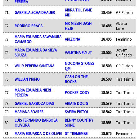
PEREIRA
KIRRA TOL FAME
71
GABRIELA SCHAIDHAUER
18.459
GP Fusion
KID
MR MISSIN DASH
Aberta
72
RODRIGO PRACA
18.486
HSJR
Livre
MARIA EDUARDA SAWAMURA
73
ARIZONA
18.495
Feminino
CAMARGO
MARIA EDUARDA DA SILVA
Jovem
74
VALETINA FLY JT
18.505
SOUZA
Unificado
NOCONA STONES
75
WILLY PEREIRA SANTANA
18.508
GP Fusion
QM
CASH ON THE
76
WILLIAN PRIMO
18.508
Tira Teima
ROCKS
MARIA EDUARDA NIERI
77
POCKER CODY
18.532
Tira Teima
PEREIRA
78
GABRIEL BARBOZA DIAS
ARIATE DOC G
18.539
Tira Teima
79
MARIANA SOARES
SAFIRA PISTOL
18.542
Tira Teima
LUIS FERNANDO BARBOSA
BENNY COUNTRY
80
18.593
Tira Teima
OLIVEIRA
SHINE
81
MARIA EDUARDA C DE OLIVEI
ST TREMEMBE
18.676
Feminino