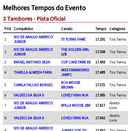
Melhores Tempos do Evento
3 Tambores - Pista Oficial
POS
Competidor
Cavalo
Tempo
Categoria
IVO DE ARAUJO AMERICO
1
ST FLYING FAME
17.291
Tira Teima
JUNIOR
IVO DE ARAUJO AMERICO
THE GOLDEN GIRL
2
17.308
Tira Teima
JUNIOR
LVB
3
RAFAEL ANTONIO SILVA
CUP CAKE FAME EK
17.459
Tira Teima
MISS FARMWORKS
4
THARLLA ALMEIDA FARIA
17.489
Tira Teima
JAMPC
RCH MOOSE
5
CAMILA FALCAO BORGES
17.573
Tira Teima
BROWN
6
VALDECI DA SILVA II
LOVELY KING MJA
17.585
Tira Teima
IVO DE ARAUJO AMERICO
Aberta
7
MYLLA MOOSE JIBF
17.617
JUNIOR
Livre
Aberta
8
VALDECI DA SILVA II
LOVELY KING MJA
17.642
Livre
IVO DE ARAUJO AMERICO
9
JUBART TOP ZD
17.652
Tira Teima