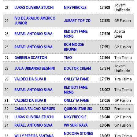
Jovem
23
LUKAS OLIVEIRA STUCHI
NIKY FRECKLE
17.909
Unificado
IVO DE ARAUJO AMERICO
24
JUBART TOP ZD
17.923
GP Fusion
JUNIOR
RED BOY FAME
Aberta
25
RAFAEL ANTONIO SILVA
17.926
MRMS
Livre
RCH MOOSE
26
RAFAEL ANTONIO SILVA
17.951
GP Fusion
BROWN
27
GABRIELA SCARTON
TIAO
17.964
Tira Teima
Jovem
28
JULIA URBANSKI BEGNINI
DOCTOR CREAM
17.974
Unificado
29
VALDECI DA SILVA II
ONLLY TA FAME
17.979
Tira Teima
RED BOY FAME
30
RAFAEL ANTONIO SILVA
18.002
Tira Teima
MRMS
31
VALDECI DA SILVA II
ONLLY TA FAME
18.016
GP Fusion
32
CAMILA FALCAO BORGES
QUIRON STAR SIX
18.032
Feminino
33
LUKAS OLIVEIRA STUCHI
NIKY FRECKLE
18.040
GP Fusion
34
RAFAEL ANTONIO SILVA
WV SURF RAYA
18.046
GP Fusion
NOCONA STONES
35
WILLY PEREIRA SANTANA
18.062
Tira Teima