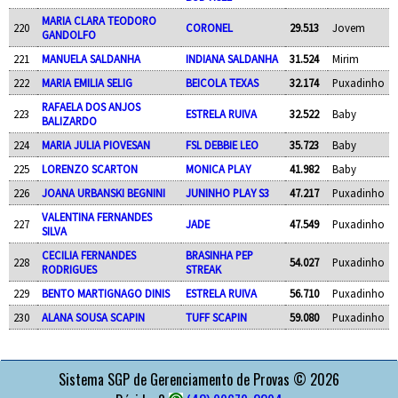
MARIA CLARA TEODORO
220
CORONEL
29.513
Jovem
GANDOLFO
221
MANUELA SALDANHA
INDIANA SALDANHA
31.524
Mirim
222
MARIA EMILIA SELIG
BEICOLA TEXAS
32.174
Puxadinho
RAFAELA DOS ANJOS
223
ESTRELA RUIVA
32.522
Baby
BALIZARDO
224
MARIA JULIA PIOVESAN
FSL DEBBIE LEO
35.723
Baby
225
LORENZO SCARTON
MONICA PLAY
41.982
Baby
226
JOANA URBANSKI BEGNINI
JUNINHO PLAY S3
47.217
Puxadinho
VALENTINA FERNANDES
227
JADE
47.549
Puxadinho
SILVA
CECILIA FERNANDES
BRASINHA PEP
228
54.027
Puxadinho
RODRIGUES
STREAK
229
BENTO MARTIGNAGO DINIS
ESTRELA RUIVA
56.710
Puxadinho
230
ALANA SOUSA SCAPIN
TUFF SCAPIN
59.080
Puxadinho
APOIO
Sistema SGP de Gerenciamento de Provas © 2026