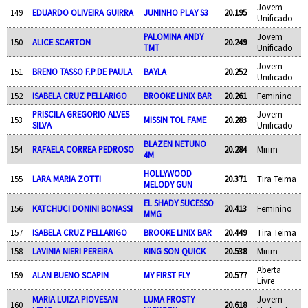
Jovem
149
EDUARDO OLIVEIRA GUIRRA
JUNINHO PLAY S3
20.195
Unificado
PALOMINA ANDY
Jovem
150
ALICE SCARTON
20.249
TMT
Unificado
Jovem
151
BRENO TASSO F.P.DE PAULA
BAYLA
20.252
Unificado
152
ISABELA CRUZ PELLARIGO
BROOKE LINIX BAR
20.261
Feminino
PRISCILA GREGORIO ALVES
Jovem
153
MISSIN TOL FAME
20.283
SILVA
Unificado
BLAZEN NETUNO
154
RAFAELA CORREA PEDROSO
20.284
Mirim
4M
HOLLYWOOD
155
LARA MARIA ZOTTI
20.371
Tira Teima
MELODY GUN
EL SHADY SUCESSO
156
KATCHUCI DONINI BONASSI
20.413
Feminino
MMG
157
ISABELA CRUZ PELLARIGO
BROOKE LINIX BAR
20.449
Tira Teima
158
LAVINIA NIERI PEREIRA
KING SON QUICK
20.538
Mirim
Aberta
159
ALAN BUENO SCAPIN
MY FIRST FLY
20.577
Livre
MARIA LUIZA PIOVESAN
LUMA FROSTY
Jovem
160
20.618