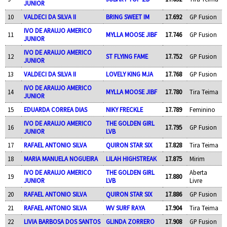
JUNIOR
10
VALDECI DA SILVA II
BRING SWEET IM
17.692
GP Fusion
IVO DE ARAUJO AMERICO
11
MYLLA MOOSE JIBF
17.746
GP Fusion
JUNIOR
IVO DE ARAUJO AMERICO
12
ST FLYING FAME
17.752
GP Fusion
JUNIOR
13
VALDECI DA SILVA II
LOVELY KING MJA
17.768
GP Fusion
IVO DE ARAUJO AMERICO
14
MYLLA MOOSE JIBF
17.780
Tira Teima
JUNIOR
15
EDUARDA CORREA DIAS
NIKY FRECKLE
17.789
Feminino
IVO DE ARAUJO AMERICO
THE GOLDEN GIRL
16
17.795
GP Fusion
JUNIOR
LVB
17
RAFAEL ANTONIO SILVA
QUIRON STAR SIX
17.828
Tira Teima
18
MARIA MANUELA NOGUEIRA
LILAH HIGHSTREAK
17.875
Mirim
IVO DE ARAUJO AMERICO
THE GOLDEN GIRL
Aberta
19
17.880
JUNIOR
LVB
Livre
20
RAFAEL ANTONIO SILVA
QUIRON STAR SIX
17.886
GP Fusion
21
RAFAEL ANTONIO SILVA
WV SURF RAYA
17.904
Tira Teima
22
LIVIA BARBOSA DOS SANTOS
GLINDA ZORRERO
17.908
GP Fusion