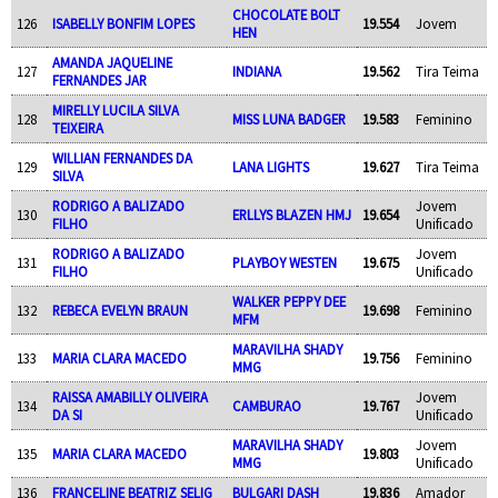
CHOCOLATE BOLT
126
ISABELLY BONFIM LOPES
19.554
Jovem
HEN
AMANDA JAQUELINE
127
INDIANA
19.562
Tira Teima
FERNANDES JAR
MIRELLY LUCILA SILVA
128
MISS LUNA BADGER
19.583
Feminino
TEIXEIRA
WILLIAN FERNANDES DA
129
LANA LIGHTS
19.627
Tira Teima
SILVA
RODRIGO A BALIZADO
Jovem
130
ERLLYS BLAZEN HMJ
19.654
FILHO
Unificado
RODRIGO A BALIZADO
Jovem
131
PLAYBOY WESTEN
19.675
FILHO
Unificado
WALKER PEPPY DEE
132
REBECA EVELYN BRAUN
19.698
Feminino
MFM
MARAVILHA SHADY
133
MARIA CLARA MACEDO
19.756
Feminino
MMG
RAISSA AMABILLY OLIVEIRA
Jovem
134
CAMBURAO
19.767
DA SI
Unificado
MARAVILHA SHADY
Jovem
135
MARIA CLARA MACEDO
19.803
MMG
Unificado
136
FRANCELINE BEATRIZ SELIG
BULGARI DASH
19.836
Amador