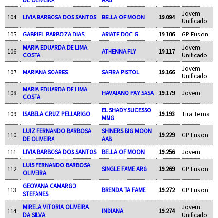
DE OLIVEIRA
AAB
Jovem
104
LIVIA BARBOSA DOS SANTOS
BELLA OF MOON
19.094
Unificado
105
GABRIEL BARBOZA DIAS
ARIATE DOC G
19.106
GP Fusion
MARIA EDUARDA DE LIMA
Jovem
106
ATHENNA FLY
19.117
COSTA
Unificado
Jovem
107
MARIANA SOARES
SAFIRA PISTOL
19.166
Unificado
MARIA EDUARDA DE LIMA
108
HAVAIANO PAY SASA
19.179
Jovem
COSTA
EL SHADY SUCESSO
109
ISABELA CRUZ PELLARIGO
19.193
Tira Teima
MMG
LUIZ FERNANDO BARBOSA
SHINERS BIG MOON
110
19.229
GP Fusion
DE OLIVEIRA
AAB
111
LIVIA BARBOSA DOS SANTOS
BELLA OF MOON
19.256
Jovem
LUIS FERNANDO BARBOSA
112
SINGLE FAME ARG
19.269
GP Fusion
OLIVEIRA
GEOVANA CAMARGO
113
BRENDA TA FAME
19.272
GP Fusion
STEFANES
MIRELA VITORIA OLIVEIRA
Jovem
114
INDIANA
19.274
DA SILVA
Unificado